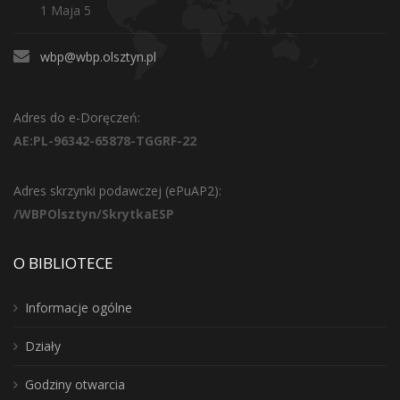
1 Maja 5
wbp@wbp.olsztyn.pl
Adres do e-Doręczeń:
AE:PL-96342-65878-TGGRF-22
Adres skrzynki podawczej (ePuAP2):
/WBPOlsztyn/SkrytkaESP
O BIBLIOTECE
Informacje ogólne
Działy
Godziny otwarcia