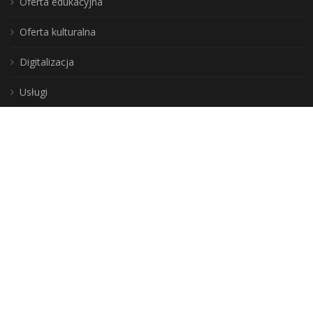
Oferta edukacyjna
Oferta kulturalna
Digitalizacja
Usługi
Instytucja Kultury
Samorządu Województwa
Warmińsko-Mazurskiego
DLA CZYTELNIKÓW
Jak zostać użytkownikiem?
Zasady korzystania ze zbiorów