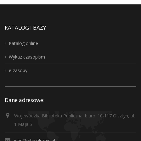
KATALOG I BAZY
Katalog online
Wykaz czasopism
e-zasoby
Dane adresowe:
Wojewódzka Biblioteka Publiczna, biuro: 10-117 Olsztyn, ul.
1 Maja 5
wbp@wbp.olsztyn.pl