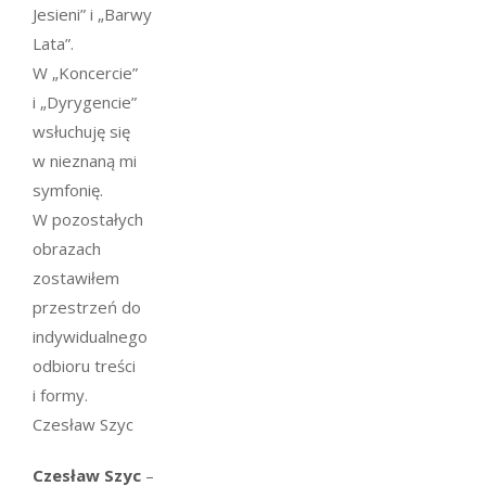
Jesieni” i „Barwy
Lata”.
W „Koncercie”
i „Dyrygencie”
wsłuchuję się
w nieznaną mi
symfonię.
W pozostałych
obrazach
zostawiłem
przestrzeń do
indywidualnego
odbioru treści
i formy.
Czesław Szyc
Czesław Szyc
–