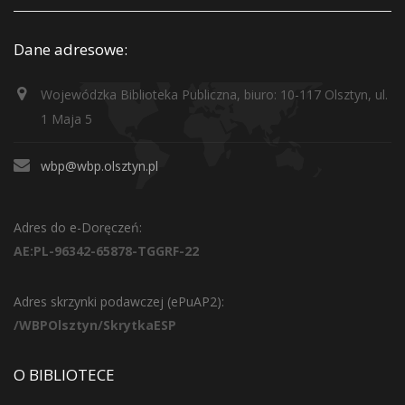
Dane adresowe:
Wojewódzka Biblioteka Publiczna, biuro: 10-117 Olsztyn, ul.
1 Maja 5
wbp@wbp.olsztyn.pl
Adres do e-Doręczeń:
AE:PL-96342-65878-TGGRF-22
Adres skrzynki podawczej (ePuAP2):
/WBPOlsztyn/SkrytkaESP
O BIBLIOTECE