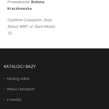
Prowadzenie:
Bożena
Kraczkowska
Czytelnia Czasopism, Stary
Ratusz WBP, ul. Stare Miasto
33
KATALOG I BAZY
Katalog online
Wykaz czasopism
e-zasoby