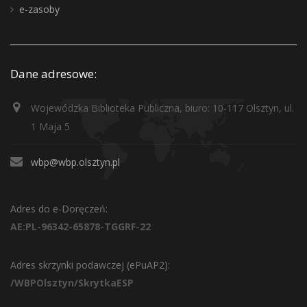
e-zasoby
Dane adresowe:
Wojewódzka Biblioteka Publiczna, biuro: 10-117 Olsztyn, ul.
1 Maja 5
wbp@wbp.olsztyn.pl
Adres do e-Doręczeń:
AE:PL-96342-65878-TGGRF-22
Adres skrzynki podawczej (ePuAP2):
/WBPOlsztyn/SkrytkaESP