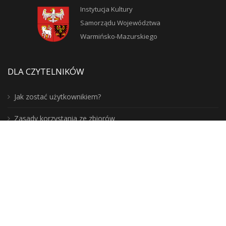
Instytucja Kultury
Samorządu Województwa
Warmińsko-Mazurskiego
DLA CZYTELNIKÓW
Jak zostać użytkownikiem?
Zasady korzystania ze zbiorów
Moje konto
Blogosfera
Poznaj lepiej nasz region: