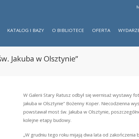
M
KATALOG I BAZY
O BIBLIOTECE
OFERTA
WYDARZ
w. Jakuba w Olsztynie”
W Galerii Stary Ratusz odbył się wernisaż wystawy f
Jakuba w Olsztynie” Bożenny Koper. Niecodzienna wys
powstawał most św. Jakuba w Olsztynie, poszczególne
kolejne etapy budowy.
„W grudniu tego roku mijają dwa lata od zakończenia