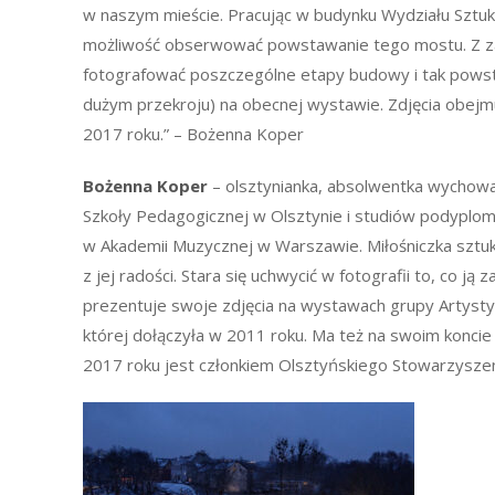
w naszym mieście. Pracując w budynku Wydziału Sztuki
możliwość obserwować powstawanie tego mostu. Z z
fotografować poszczególne etapy budowy i tak powst
dużym przekroju) na obecnej wystawie. Zdjęcia obejm
2017 roku.” – Bożenna Koper
Bożenna Koper
– olsztynianka, absolwentka wychow
Szkoły Pedagogicznej w Olsztynie i studiów podyplom
w Akademii Muzycznej w Warszawie. Miłośniczka sztuki
z jej radości. Stara się uchwycić w fotografii to, co ją 
prezentuje swoje zdjęcia na wystawach grupy Artyst
której dołączyła w 2011 roku. Ma też na swoim konci
2017 roku jest członkiem Olsztyńskiego Stowarzyszeni