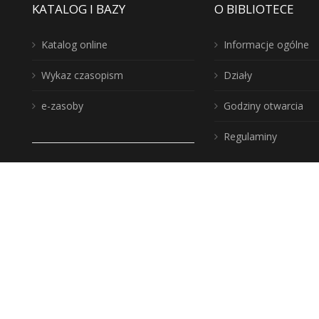
KATALOG I BAZY
O BIBLIOTECE
Katalog online
Informacje ogólne
Wykaz czasopism
Działy
e-zasoby
Godziny otwarcia
Regulaminy
Dane adresowe:
Twoje Miejsce? B
Wojewódzka Biblioteka
Publiczna, biuro: 10-117
Zakup nowości
Olsztyn, ul. 1 Maja 5
Instytucje kultur
wbp@wbp.olsztyn.pl
Deklaracja dostę