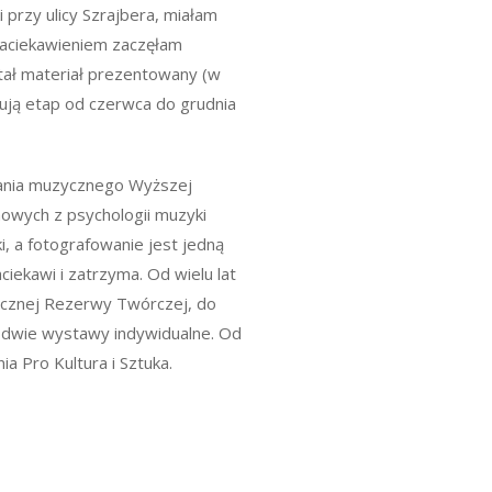
 przy ulicy Szrajbera, miałam
aciekawieniem zaczęłam
ał materiał prezentowany (w
ują etap od czerwca do grudnia
ania muzycznego Wyższej
owych z psychologii muzyki
, a fotografowanie jest jedną
zaciekawi i zatrzyma. Od wielu lat
ycznej Rezerwy Twórczej, do
e dwie wystawy indywidualne. Od
a Pro Kultura i Sztuka.