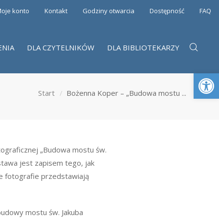
oje konto
Kontakt
Godziny otwarcia
Dostępność
FAQ
ENIA
DLA CZYTELNIKÓW
DLA BIBLIOTEKARZY
Otwórz 
Start
Bożenna Koper – „Budowa mostu ...
otograficznej „Budowa mostu św.
tawa jest zapisem tego, jak
 fotografie przedstawiają
 budowy mostu św. Jakuba