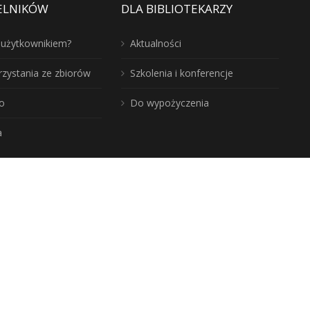
ELNIKÓW
DLA BIBLIOTEKARZY
ć użytkownikiem?
Aktualności
rzystania ze zbiorów
Szkolenia i konferencje
o
Do wypożyczenia
a
j nasz region: