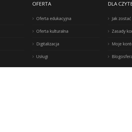
OFERTA
DLA CZYT
Oferta edukacyjna
Jak zosta
Oferta kulturalna
Zasady ko
Digitalizacja
Moje kont
Usługi
Blogosfer
Poznaj lepie
Instytucja Kultury
iblioteka!
Samorządu
Województwa
Warmińsko-
y
Mazurskiego
pności