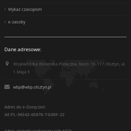
Wykaz czasopism
e-zasoby
Dane adresowe:
Wojewódzka Biblioteka Publiczna, biuro: 10-117 Olsztyn, ul.
1 Maja 5
wbp@wbp.olsztyn.pl
Adres do e-Doręczeń:
AE:PL-96342-65878-TGGRF-22
Adres skrzynki podawczej (ePuAP2):