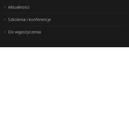
Aktualności
Szkolenia i konferencje
Do wypożyczenia
Wojewódzka Biblioteka Publiczna, biuro: 10-117 Olsztyn, ul. 1 Maja 5