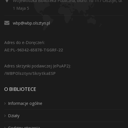
Wojewódzka Biblioteka Publiczna, biuro: 10-117 Olsztyn, ul.
1 Maja 5
wbp@wbp.olsztyn.pl
Adres do e-Doręczeń:
AE:PL-96342-65878-TGGRF-22
Adres skrzynki podawczej (ePuAP2):
/WBPOlsztyn/SkrytkaESP
O BIBLIOTECE
Informacje ogólne
Działy
Godziny otwarcia