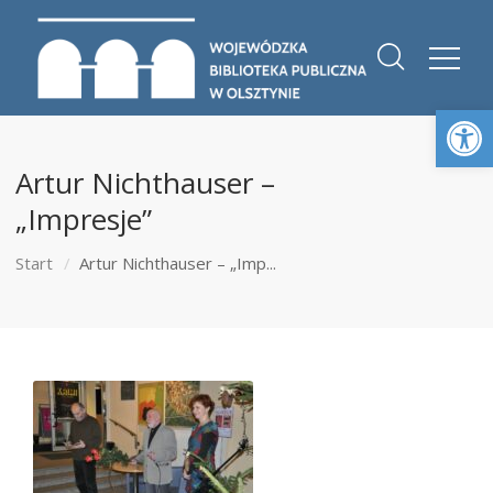
Otwórz 
Artur Nichthauser –
„Impresje”
Start
Artur Nichthauser – „Imp...