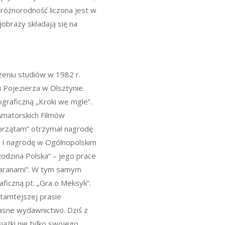
 różnorodność liczona jest w
jobrazy składają się na
zeniu studiów w 1982 r.
 Pojezierza w Olsztynie.
graficzną „Kroki we mgle”.
Amatorskich Filmów
przątam” otrzymał nagrodę
ł I nagrodę w Ogólnopolskim
odzina Polska” – jego prace
Baranami”. W tym samym
ficzną pt. „Gra o Meksyk”.
 tamtejszej prasie
własne wydawnictwo. Dziś z
iążki nie tylko swojego