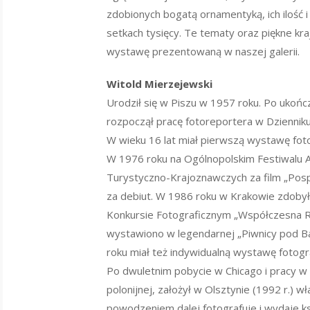
zdobionych bogatą ornamentyką, ich ilość i
setkach tysięcy. Te tematy oraz piękne kra
wystawę prezentowaną w naszej galerii.
Witold Mierzejewski
Urodził się w Piszu w 1957 roku. Po ukońc
rozpoczął pracę fotoreportera w Dzienniku
W wieku 16 lat miał pierwszą wystawę foto
W 1976 roku na Ogólnopolskim Festiwalu 
Turystyczno-Krajoznawczych za film „Pos
za debiut. W 1986 roku w Krakowie zdoby
Konkursie Fotograficznym „Współczesna R
wystawiono w legendarnej „Piwnicy pod 
roku miał też indywidualną wystawę fotogra
Po dwuletnim pobycie w Chicago i pracy w
polonijnej, założył w Olsztynie (1992 r.) 
powodzeniem dalej fotografuje i wydaje ks