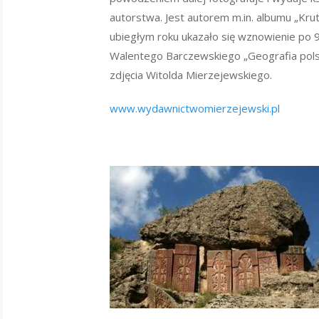
autorstwa. Jest autorem m.in. albumu „Kru
ubiegłym roku ukazało się wznowienie po 90
Walentego Barczewskiego „Geografia polski
zdjęcia Witolda Mierzejewskiego.
www.wydawnictwomierzejewski.pl