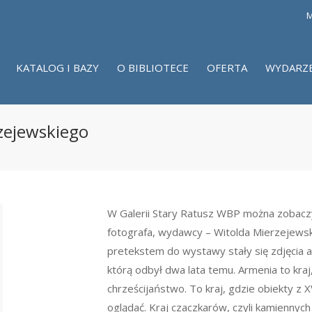
M
KATALOG I BAZY
O BIBLIOTECE
OFERTA
WYDARZ
zejewskiego
W Galerii Stary Ratusz WBP można zobacz
fotografa, wydawcy – Witolda Mierzejews
pretekstem do wystawy stały się zdjęcia a
którą odbył dwa lata temu. Armenia to kraj
chrześcijaństwo. To kraj, gdzie obiekty z 
oglądać. Kraj czaczkarów, czyli kamiennyc