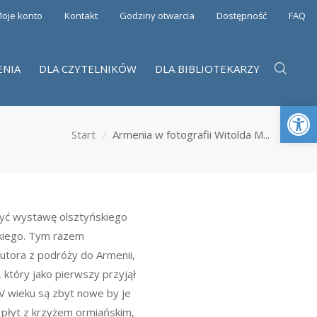
oje konto
Kontakt
Godziny otwarcia
Dostępność
FAQ
ENIA
DLA CZYTELNIKÓW
DLA BIBLIOTEKARZY
Otwórz 
Start
Armenia w fotografii Witolda M...
yć wystawę olsztyńskiego
kiego. Tym razem
utora z podróży do Armenii,
, który jako pierwszy przyjął
XV wieku są zbyt nowe by je
h płyt z krzyżem ormiańskim,