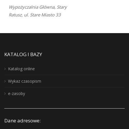
Wypożyczalnia Główna, Stary
Ratusz, ul. Stare Miasto 33
KATALOG I BAZY
Katalog online
Wykaz czasopism
e-zasoby
Dane adresowe: