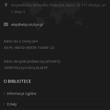
Wojewódzka Biblioteka Publiczna, biuro: 10-117 Olsztyn, ul.
1 Maja 5
wbp@wbp.olsztyn.pl
Adres do e-Doręczeń:
AE:PL-96342-65878-TGGRF-22
Adres skrzynki podawczej (ePuAP2):
/WBPOlsztyn/SkrytkaESP
O BIBLIOTECE
Informacje ogólne
Działy