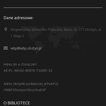
Dane adresowe:
Wojewódzka Biblioteka Publiczna, biuro: 10-117 Olsztyn, ul.
1 Maja 5
wbp@wbp.olsztyn.pl
Adres do e-Doręczeń:
AE:PL-96342-65878-TGGRF-22
Adres skrzynki podawczej (ePuAP2):
/WBPOlsztyn/SkrytkaESP
O BIBLIOTECE