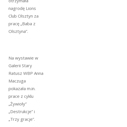
otrzymała
nagrodę Lions
Club Olsztyn za
pracę „Baba z
Olsztyna”.
Na wystawie w
Galerii Stary
Ratusz WBP Anna
Maczuga
pokazała m.in.
prace z cyklu
„Żywioły”
„Destrukcje” i
„Trzy gracje”.