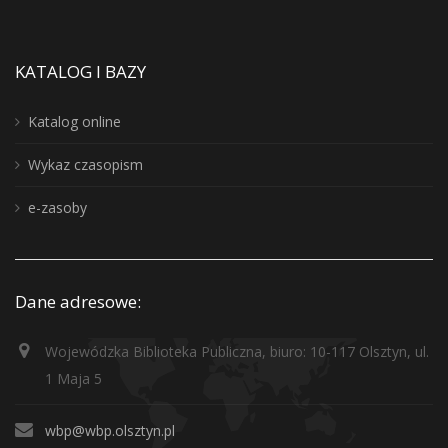
KATALOG I BAZY
Katalog online
Wykaz czasopism
e-zasoby
Dane adresowe:
Wojewódzka Biblioteka Publiczna, biuro: 10-117 Olsztyn, ul.
1 Maja 5
wbp@wbp.olsztyn.pl