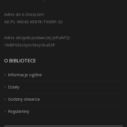
Adres do e-Doręczeń:
AE:PL-96342-65878-TGGRF-22
Adres skrzynki podawczej (ePuAP2):
/WBPOlsztyn/SkrytkaESP
O BIBLIOTECE
Informacje ogólne
Działy
Godziny otwarcia
Regulaminy