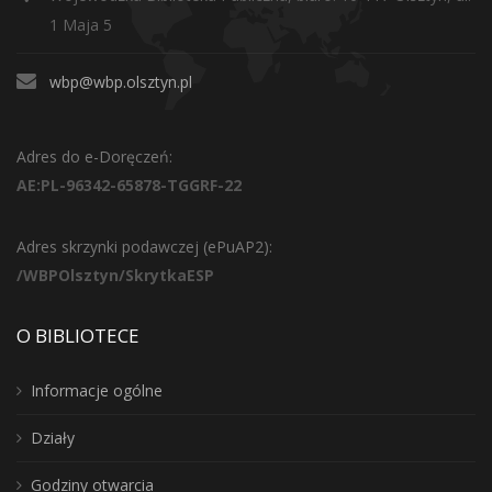
1 Maja 5
wbp@wbp.olsztyn.pl
Adres do e-Doręczeń:
AE:PL-96342-65878-TGGRF-22
Adres skrzynki podawczej (ePuAP2):
/WBPOlsztyn/SkrytkaESP
O BIBLIOTECE
Informacje ogólne
Działy
Godziny otwarcia