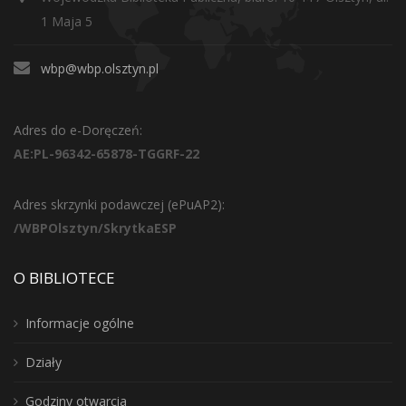
1 Maja 5
wbp@wbp.olsztyn.pl
Adres do e-Doręczeń:
AE:PL-96342-65878-TGGRF-22
Adres skrzynki podawczej (ePuAP2):
/WBPOlsztyn/SkrytkaESP
O BIBLIOTECE
Informacje ogólne
Działy
Godziny otwarcia