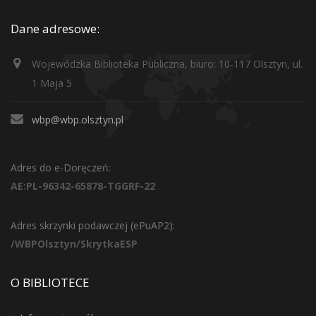
Dane adresowe:
Wojewódzka Biblioteka Publiczna, biuro: 10-117 Olsztyn, ul.
1 Maja 5
wbp@wbp.olsztyn.pl
Adres do e-Doręczeń:
AE:PL-96342-65878-TGGRF-22
Adres skrzynki podawczej (ePuAP2):
/WBPOlsztyn/SkrytkaESP
O BIBLIOTECE