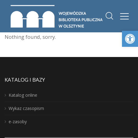
Otwórz 
Nothing found, sorry.
KATALOG I BAZY
Katalog online
Wykaz czasopism
e-zasoby