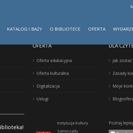
M
KATALOG I BAZY
O BIBLIOTECE
OFERTA
WYDARZ
OFERTA
DLA CZYT
Oferta edukacyjna
Jak zosta
Oferta kulturalna
Zasady ko
Digitalizacja
Moje kont
Usługi
Blogosfer
Poznaj lepie
Instytucja Kultury
iblioteka!
Samorządu