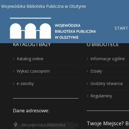
Nothing found, sorry.
Wojewódzka Biblioteka Publiczna w Olsztynie
START
KATALOG I BAZY
O BIBLIOTECE
Katalog online
Informacje ogólne
Wykaz czasopism
Działy
e-zasoby
Godziny otwarcia
Regulaminy
Dane adresowe:
Twoje Miejsce? B
Wojewódzka Biblioteka