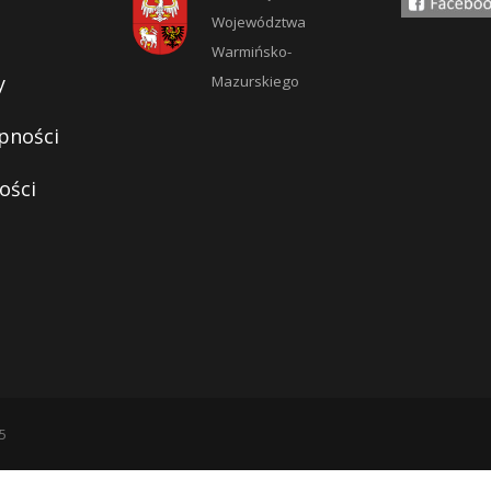
Województwa
Warmińsko-
y
Mazurskiego
pności
ości
5