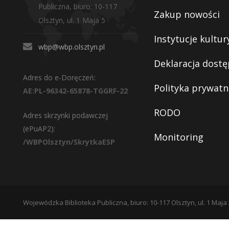
Publiczna, biuro: 10-117
Zakup nowości
Olsztyn, ul. 1 Maja 5
Instytucje kultur
wbp@wbp.olsztyn.pl
Deklaracja dostę
Adres do e-Doręczeń:
Polityka prywatn
AE:PL-96342-65878-TGGRF-22
RODO
Adres skrzynki podawczej
(ePuAP2):
Monitoring
/WBPOlsztyn/SkrytkaESP
Wojewódzka Biblioteka Publiczna, biuro: 10-117 Olsztyn, ul. 1 Maja 