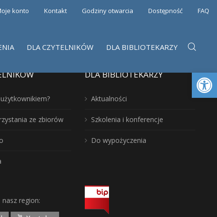
oje konto
Kontakt
Godziny otwarcia
Dostępność
FAQ
ENIA
DLA CZYTELNIKÓW
DLA BIBLIOTEKARZY
Otwórz 
ELNIKÓW
DLA BIBLIOTEKARZY
ć użytkownikiem?
Aktualności
rzystania ze zbiorów
Szkolenia i konferencje
o
Do wypożyczenia
a
j nasz region: