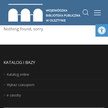
Otwórz 
Nothing found, sorry.
KATALOG I BAZY
Katalog online
Wykaz czasopism
e-zasoby