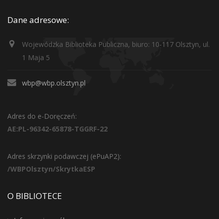
Dane adresowe:
Wojewódzka Biblioteka Publiczna, biuro: 10-117 Olsztyn, ul.
1 Maja 5
wbp@wbp.olsztyn.pl
Adres do e-Doręczeń:
AE:PL-96342-65878-TGGRF-22
Adres skrzynki podawczej (ePuAP2):
/WBPOlsztyn/SkrytkaESP
O BIBLIOTECE