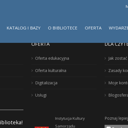
M
KATALOG I BAZY
O BIBLIOTECE
OFERTA
WYDARZ
OFERTA
DLA CZYT
Oferta edukacyjna
Jak zosta
Oferta kulturalna
Zasady ko
Digitalizacja
Moje kont
Usługi
Blogosfer
Poznaj lepie
Instytucja Kultury
iblioteka!
Samorządu