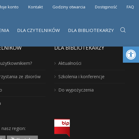
oje konto
Kontakt
Godziny otwarcia
Dostępność
FAQ
ENIA
DLA CZYTELNIKÓW
DLA BIBLIOTEKARZY
Otwórz 
ELNIKÓW
DLA BIBLIOTEKARZY
ć użytkownikiem?
Aktualności
rzystania ze zbiorów
Szkolenia i konferencje
o
Do wypożyczenia
a
j nasz region: