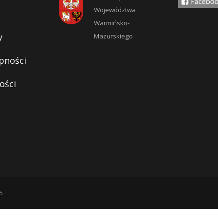
Województwa
Warmińsko-
y
Mazurskiego
pności
ości
5