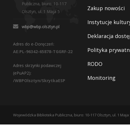
Publiczna, biuro: 10-117
Zakup nowości
Olsztyn, ul. 1 Maja 5
Instytucje kultur
wbp@wbp.olsztyn.pl
Deklaracja dostę
Adres do e-Doręczeń:
Polityka prywatn
AE:PL-96342-65878-TGGRF-22
RODO
Adres skrzynki podawczej
(ePuAP2):
Monitoring
/WBPOlsztyn/SkrytkaESP
Wojewódzka Biblioteka Publiczna, biuro: 10-117 Olsztyn, ul. 1 Maja 