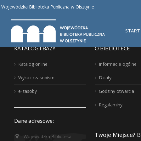
Nothing found, sorry.
Wojewódzka Biblioteka Publiczna w Olsztynie
START
KATALOG I BAZY
O BIBLIOTECE
Katalog online
Informacje ogólne
Wykaz czasopism
Działy
e-zasoby
Godziny otwarcia
Regulaminy
Dane adresowe:
Twoje Miejsce? B
Wojewódzka Biblioteka