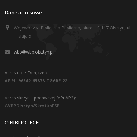
Dane adresowe:
Wojewódzka Biblioteka Publiczna, biuro: 10-117 Olsztyn, ul.
1 Maja 5
wbp@wbp.olsztyn.pl
Adres do e-Doręczeń:
AE:PL-96342-65878-TGGRF-22
Adres skrzynki podawczej (ePuAP2):
/WBPOlsztyn/SkrytkaESP
O BIBLIOTECE