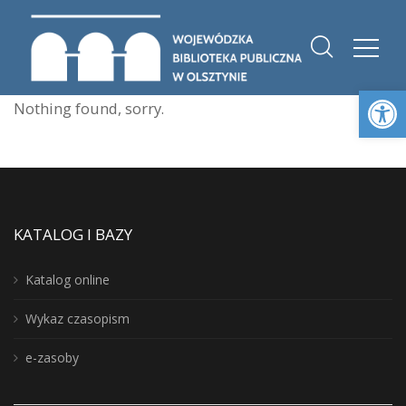
Otwórz 
Nothing found, sorry.
KATALOG I BAZY
Katalog online
Wykaz czasopism
e-zasoby