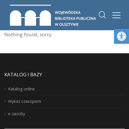
Otwórz 
Nothing found, sorry.
KATALOG I BAZY
Katalog online
Wykaz czasopism
e-zasoby