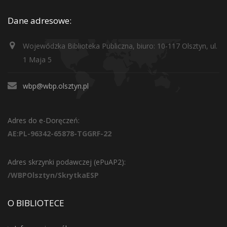
Dane adresowe:
Wojewódzka Biblioteka Publiczna, biuro: 10-117 Olsztyn, ul.
1 Maja 5
wbp@wbp.olsztyn.pl
Adres do e-Doręczeń:
AE:PL-96342-65878-TGGRF-22
Adres skrzynki podawczej (ePuAP2):
/WBPOlsztyn/SkrytkaESP
O BIBLIOTECE