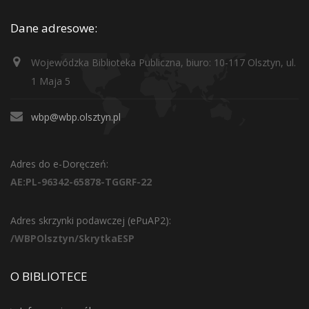
Dane adresowe:
Wojewódzka Biblioteka Publiczna, biuro: 10-117 Olsztyn, ul.
1 Maja 5
wbp@wbp.olsztyn.pl
Adres do e-Doręczeń:
AE:PL-96342-65878-TGGRF-22
Adres skrzynki podawczej (ePuAP2):
/WBPOlsztyn/SkrytkaESP
O BIBLIOTECE