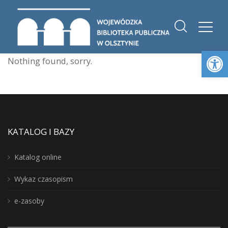
Otwórz 
Nothing found, sorry.
KATALOG I BAZY
Katalog online
Wykaz czasopism
e-zasoby