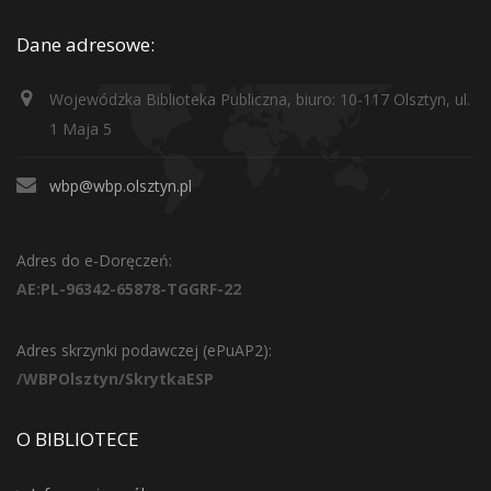
Dane adresowe:
Wojewódzka Biblioteka Publiczna, biuro: 10-117 Olsztyn, ul.
1 Maja 5
wbp@wbp.olsztyn.pl
Adres do e-Doręczeń:
AE:PL-96342-65878-TGGRF-22
Adres skrzynki podawczej (ePuAP2):
/WBPOlsztyn/SkrytkaESP
O BIBLIOTECE