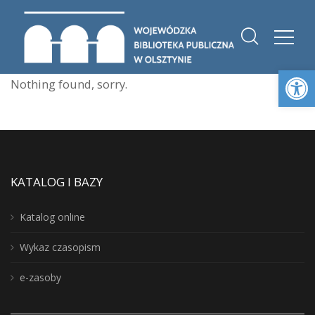
Otwórz 
Nothing found, sorry.
KATALOG I BAZY
Katalog online
Wykaz czasopism
e-zasoby