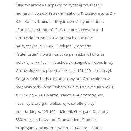
Międzynarodowe aspekty politycznej rywalizacji
monarchii polsko-litewskiej i Zakonu Krzyżackiego, s. 21-
32. – Konicki Damian: „Bogurodzica”i hymn triumfu
„Christ ist erstanden”. Pieśni, które śpiewano pod
Grunwaldem. Analiza wybranych aspektów
muzycznych, s. 67-76. – Ptak Jan: „Banderia
Prutenorum”. Pogrunwaldzka pamiątka w kulturze
polskiej, s. 77-100. – Trzaskowski Zbigniew: Topos Bitwy
Grunwaldzkiej w poezji polskiej, s. 101-120. – Leończyk
Sergiusz: Obchody rocznicy bitwy podGrunwaldem w
środowiskach Polonii syberyjskiej w I połowie XX wieku,
s. 121-127. – Sala Marta: Krakowskie obchody 500.
rocznicy bitwy grunwaldzkiej w świetle prasy
austriackiej, s. 129-140. – Miernik Grzegorz: Obchody
550. rocznicy bitwy pod Grunwaldem. Studium
propagandy politycznej w PRL, s. 141-165. – Bator