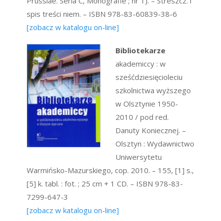
Prussiae. Seria C, Monografie ; nr 1). – Streszcz. i
spis treści niem. – ISBN 978-83-60839-38-6
[zobacz w katalogu on-line]
Bibliotekarze
akademiccy : w
sześćdziesięcioleciu
szkolnictwa wyższego
w Olsztynie 1950-
2010 / pod red.
Danuty Koniecznej. –
Olsztyn : Wydawnictwo
Uniwersytetu
Warmińsko-Mazurskiego, cop. 2010. – 155, [1] s.,
[5] k. tabl. : fot. ; 25 cm + 1 CD. – ISBN 978-83-
7299-647-3
[zobacz w katalogu on-line]