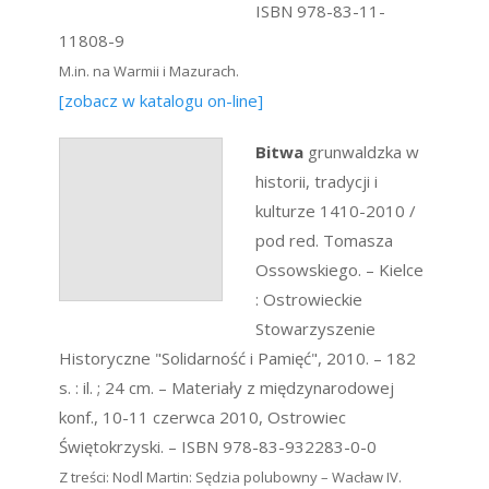
ISBN 978-83-11-
11808-9
M.in. na Warmii i Mazurach.
[zobacz w katalogu on-line]
Bitwa
grunwaldzka w
historii, tradycji i
kulturze 1410-2010 /
pod red. Tomasza
Ossowskiego. – Kielce
: Ostrowieckie
Stowarzyszenie
Historyczne "Solidarność i Pamięć", 2010. – 182
s. : il. ; 24 cm. – Materiały z międzynarodowej
konf., 10-11 czerwca 2010, Ostrowiec
Świętokrzyski. – ISBN 978-83-932283-0-0
Z treści: Nodl Martin: Sędzia polubowny – Wacław IV.