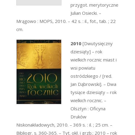
przygot. merytoryczne
Julian Osiecki. –
Mrągowo : MOPS, 2010. – 42 s. : il., fot., tab. ; 22
cm.
2010
[Dwutysięczny
dziesiąty] – rok
wielkich rocznic miast i
wsi powiatu
ostródzkiego / [red.
Jan Dąbrowski]. – Dwa
tysiące dziesiąty – rok
wielkich rocznic. –
Olsztyn : Oficyna
Druków
Niskonakładowych, 2010. – 369 s. : il. ; 25 cm. –
Bibliogr. s. 360-365. – Tyt. okł. i grzb.: 2010 – rok