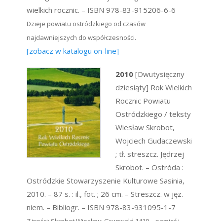
wielkich rocznic. – ISBN 978-83-915206-6-6
Dzieje powiatu ostródzkiego od czasów
najdawniejszych do współczesności.
[zobacz w katalogu on-line]
2010
[Dwutysięczny
dziesiąty] Rok Wielkich
Rocznic Powiatu
Ostródzkiego / teksty
Wiesław Skrobot,
Wojciech Gudaczewski
; tł. streszcz. Jędrzej
Skrobot. – Ostróda :
Ostródzkie Stowarzyszenie Kulturowe Sasinia,
2010. – 87 s. : il., fot. ; 26 cm. – Streszcz. w jęz.
niem. – Bibliogr. – ISBN 978-83-931095-1-7