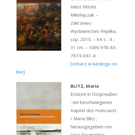
tekst Witold
Mikołajczak. –
Zakrzewo :
Wydawnictwo Replika,
cop. 2010. – 64 s. : il. ;
31 cm. – ISBN 978-83-
7674-041-6
[zobacz w katalogu on-
line]
BLITZ, Maria
Endzeit in Ostpreußen
: ein beschwiegenes
Kapitel des Holocaust
/ Maria Blitz ;
herausgegeben von
Uwe Neumärker. –