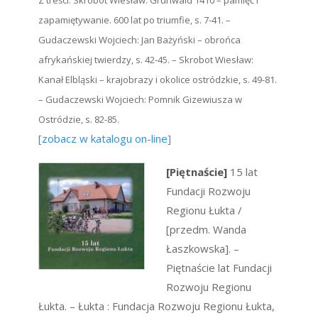
Z treści: Skrobot Wiesław: Grunwald 1410 – pamięć i
zapamiętywanie. 600 lat po triumfie, s. 7-41. –
Gudaczewski Wojciech: Jan Bażyński – obrońca
afrykańskiej twierdzy, s. 42-45. – Skrobot Wiesław:
Kanał Elbląski – krajobrazy i okolice ostródzkie, s. 49-81.
– Gudaczewski Wojciech: Pomnik Gizewiusza w
Ostródzie, s. 82-85.
[zobacz w katalogu on-line]
[Piętnaście]
15 lat
Fundacji Rozwoju
Regionu Łukta /
[przedm. Wanda
Łaszkowska]. –
Piętnaście lat Fundacji
Rozwoju Regionu
Łukta. – Łukta : Fundacja Rozwoju Regionu Łukta,