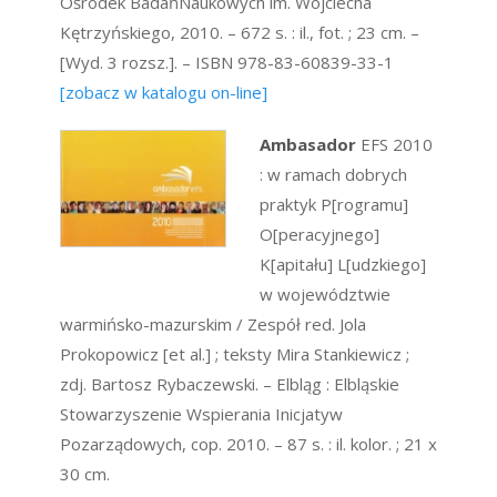
Ośrodek BadańNaukowych im. Wojciecha
Kętrzyńskiego, 2010. – 672 s. : il., fot. ; 23 cm. –
[Wyd. 3 rozsz.]. – ISBN 978-83-60839-33-1
[zobacz w katalogu on-line]
Ambasador
EFS 2010
: w ramach dobrych
praktyk P[rogramu]
O[peracyjnego]
K[apitału] L[udzkiego]
w województwie
warmińsko-mazurskim / Zespół red. Jola
Prokopowicz [et al.] ; teksty Mira Stankiewicz ;
zdj. Bartosz Rybaczewski. – Elbląg : Elbląskie
Stowarzyszenie Wspierania Inicjatyw
Pozarządowych, cop. 2010. – 87 s. : il. kolor. ; 21 x
30 cm.