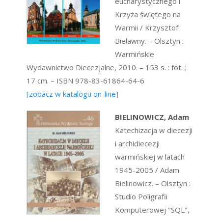
eucharystycznego i
Krzyża świętego na
Warmii / Krzysztof
Bielawny. – Olsztyn :
Warmińskie
Wydawnictwo Diecezjalne, 2010. – 153 s. : fot. ;
17 cm. – ISBN 978-83-61864-64-6
[zobacz w katalogu on-line]
BIELINOWICZ, Adam
Katechizacja w diecezji
i archidiecezji
warmińskiej w latach
1945-2005 / Adam
Bielinowicz. – Olsztyn :
Studio Poligrafii
Komputerowej "SQL",