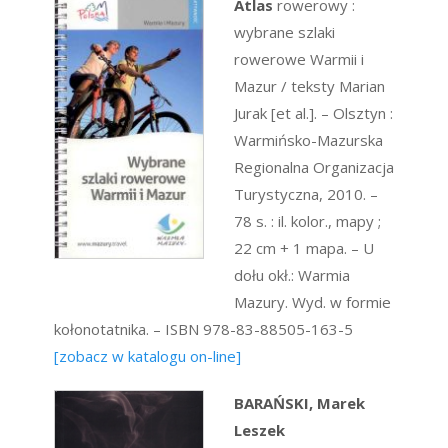
Atlas
rowerowy :
wybrane szlaki
rowerowe Warmii i
Mazur / teksty Marian
Jurak [et al.]. – Olsztyn :
Warmińsko-Mazurska
Regionalna Organizacja
Turystyczna, 2010. –
78 s. : il. kolor., mapy ;
22 cm + 1 mapa. – U
dołu okł.: Warmia
Mazury. Wyd. w formie
kołonotatnika. – ISBN 978-83-88505-163-5
[zobacz w katalogu on-line]
BARAŃSKI, Marek
Leszek