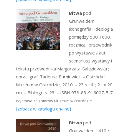
Bitwa
pod
Grunwaldem :
ikonografia i ideologia
pomiędzy 500. i 600.
rocznicą : przewodnik
po wystawie / aut.
scenariusz wystawy i
tekstu przewodnika Małgorzata Gałęziowska ;
oprac. graf. Tadeusz Burniewicz. – Ostróda :
Muzeum w Ostródzie, 2010. – 23 s. : il. ; 21 x 20
cm. – Bibliogr. s. 23. – ISBN 978-83-916007-5-7
Wystawa ze zbiorów Muzeum w Ostródzie.
[zobacz w katalogu on-line]
Bitwa
pod
Grunwaldem 1410 /