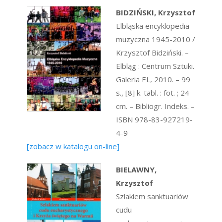
BIDZIŃSKI, Krzysztof
Elbląska encyklopedia
muzyczna 1945-2010 /
Krzysztof Bidziński. –
Elbląg : Centrum Sztuki.
Galeria EL, 2010. – 99
s., [8] k. tabl. : fot. ; 24
cm. – Bibliogr. Indeks. –
ISBN 978-83-927219-
4-9
[zobacz w katalogu on-line]
BIELAWNY,
Krzysztof
Szlakiem sanktuariów
cudu