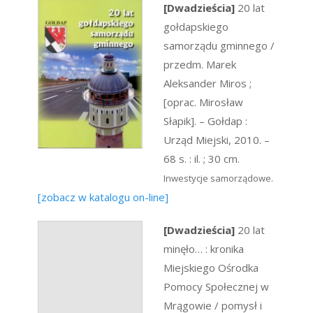
[Dwadzieścia]
20 lat
gołdapskiego
samorządu gminnego /
przedm. Marek
Aleksander Miros ;
[oprac. Mirosław
Słapik]. – Gołdap :
Urząd Miejski, 2010. –
68 s. : il. ; 30 cm.
Inwestycje samorządowe.
[zobacz w katalogu on-line]
[Dwadzieścia]
20 lat
minęło… : kronika
Miejskiego Ośrodka
Pomocy Społecznej w
Mrągowie / pomysł i