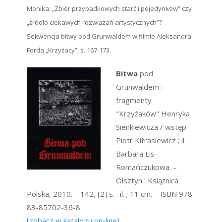
Monika: „Zbiór przypadkowych starć i pojedynków” czy
„źródło ciekawych rozwiązań artystycznych”?
Sekwencja bitwy pod Grunwaldem w filmie Aleksandra
Forda „Krzyżacy”, s. 167-173.
Bitwa
pod
Grunwaldem :
fragmenty
"Krzyżaków" Henryka
Sienkiewicza / wstęp
Piotr Kitrasiewicz ; il.
Barbara Lis-
Romańczukowa. –
Olsztyn : Książnica
Polska, 2010. – 142, [2] s. : il. ; 11 cm. – ISBN 978-
83-85702-36-8
[zobacz w katalogu on-line]