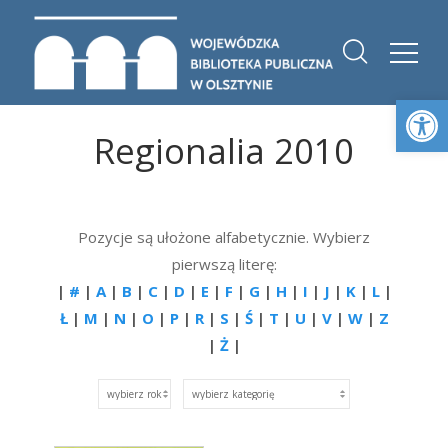
Otwórz 
Regionalia 2010
Pozycje są ułożone alfabetycznie. Wybierz
pierwszą literę:
|
#
|
A
|
B
|
C
|
D
|
E
|
F
|
G
|
H
|
I
|
J
|
K
|
L
|
Ł
|
M
|
N
|
O
|
P
|
R
|
S
|
Ś
|
T
|
U
|
V
|
W
|
Z
|
Ż
|