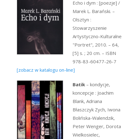
Echo i dym : [poezje] /
Marek L. Barański. –
Olsztyn :
Stowarzyszenie
Artystyczno-Kulturalne
"Portret", 2010. – 64,
[5] s. ; 20 cm. – ISBN
978-83-60477-26-7
[zobacz w katalogu on-line]
Batik
– kondycje,
koncepcje : Joachim
Blank, Adriana
Błaszczyk Zych, Iwona
Bolińska-Walendzik,
Peter Wenger, Dorota
Wielkosielec,