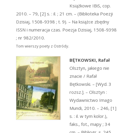
Książkowe IBiS, cop.
2010. – 79, [2] s. : il. ; 21 cm. – (Biblioteka Poezji
Dzisiaj, 1508-9398 ; t. 9). – Na książce zbędny
ISSN i numeracja czas. Poezja Dzisiaj, 1508-9398
; nr 982/2010.
Tom wierszy poety z Ostródy.
BĘTKOWSKI, Rafał
Olsztyn, jakiego nie
znacie / Rafał
Bętkowski. – [Wyd. 3
rozsz.]. – Olsztyn :
Wydawnictwo Imago
Mundi, 2010. – 246, [1]
s. : il. w tym kolor.),
faks., fot., mapy ; 34
cm. – Bibliogr. s. 245.