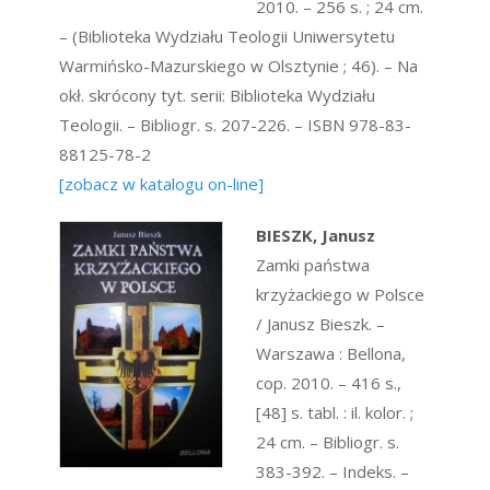
2010. – 256 s. ; 24 cm.
– (Biblioteka Wydziału Teologii Uniwersytetu
Warmińsko-Mazurskiego w Olsztynie ; 46). – Na
okł. skrócony tyt. serii: Biblioteka Wydziału
Teologii. – Bibliogr. s. 207-226. – ISBN 978-83-
88125-78-2
[zobacz w katalogu on-line]
BIESZK, Janusz
Zamki państwa
krzyżackiego w Polsce
/ Janusz Bieszk. –
Warszawa : Bellona,
cop. 2010. – 416 s.,
[48] s. tabl. : il. kolor. ;
24 cm. – Bibliogr. s.
383-392. – Indeks. –