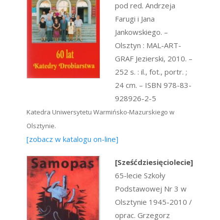
pod red. Andrzeja
Farugi i Jana
Jankowskiego. –
Olsztyn : MAL-ART-
GRAF Jezierski, 2010. –
252 s. : il., fot., portr. ;
24 cm. – ISBN 978-83-
928926-2-5
Katedra Uniwersytetu Warmińsko-Mazurskiego w
Olsztynie.
[zobacz w katalogu on-line]
[Sześćdziesięciolecie]
65-lecie Szkoły
Podstawowej Nr 3 w
Olsztynie 1945-2010 /
oprac. Grzegorz