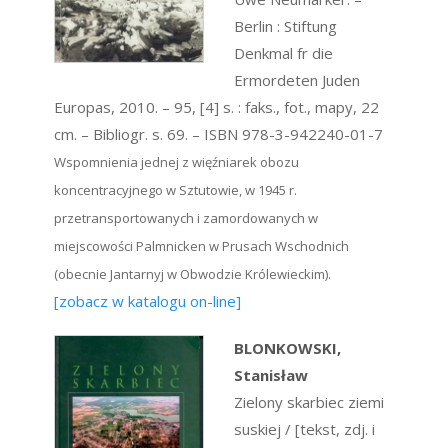
Berlin : Stiftung
Denkmal fr die
Ermordeten Juden
Europas, 2010. – 95, [4] s. : faks., fot., mapy, 22
cm. – Bibliogr. s. 69. – ISBN 978-3-942240-01-7
Wspomnienia jednej z więźniarek obozu
koncentracyjnego w Sztutowie, w 1945 r.
przetransportowanych i zamordowanych w
miejscowości Palmnicken w Prusach Wschodnich
(obecnie Jantarnyj w Obwodzie Królewieckim).
[zobacz w katalogu on-line]
BLONKOWSKI,
Stanisław
Zielony skarbiec ziemi
suskiej / [tekst, zdj. i