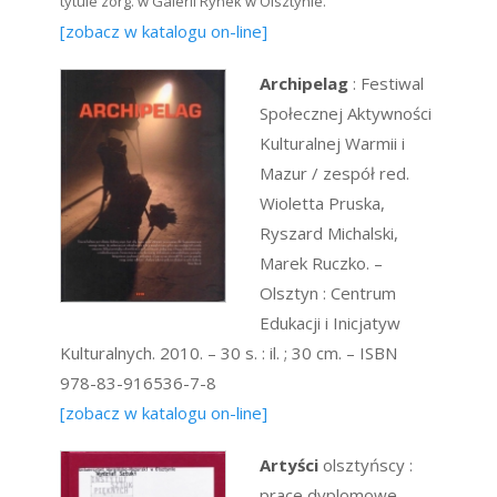
tytule zorg. w Galerii Rynek w Olsztynie.
[zobacz w katalogu on-line]
Archipelag
: Festiwal
Społecznej Aktywności
Kulturalnej Warmii i
Mazur / zespół red.
Wioletta Pruska,
Ryszard Michalski,
Marek Ruczko. –
Olsztyn : Centrum
Edukacji i Inicjatyw
Kulturalnych. 2010. – 30 s. : il. ; 30 cm. – ISBN
978-83-916536-7-8
[zobacz w katalogu on-line]
Artyści
olsztyńscy :
prace dyplomowe