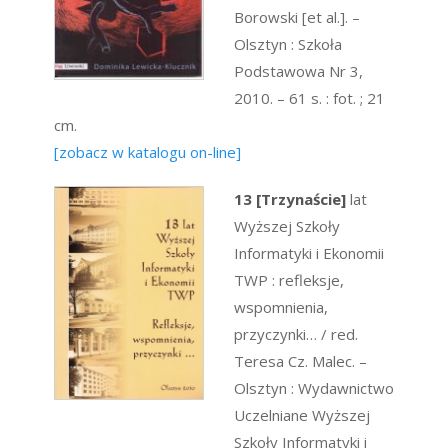
Borowski [et al.]. –
Olsztyn : Szkoła
Podstawowa Nr 3,
2010. – 61 s. : fot. ; 21
cm.
[zobacz w katalogu on-line]
13 [Trzynaście]
lat
Wyższej Szkoły
Informatyki i Ekonomii
TWP : refleksje,
wspomnienia,
przyczynki… / red.
Teresa Cz. Malec. –
Olsztyn : Wydawnictwo
Uczelniane Wyższej
Szkoły Informatyki i