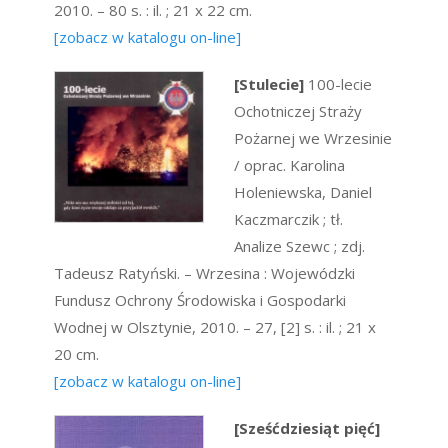
2010. – 80 s. : il. ; 21 x 22 cm.
[zobacz w katalogu on-line]
[Stulecie]
100-lecie
Ochotniczej Straży
Pożarnej we Wrzesinie
/ oprac. Karolina
Holeniewska, Daniel
Kaczmarczik ; tł.
Analize Szewc ; zdj.
Tadeusz Ratyński. – Wrzesina : Wojewódzki
Fundusz Ochrony Środowiska i Gospodarki
Wodnej w Olsztynie, 2010. – 27, [2] s. : il. ; 21 x
20 cm.
[zobacz w katalogu on-line]
[Sześćdziesiąt pięć]