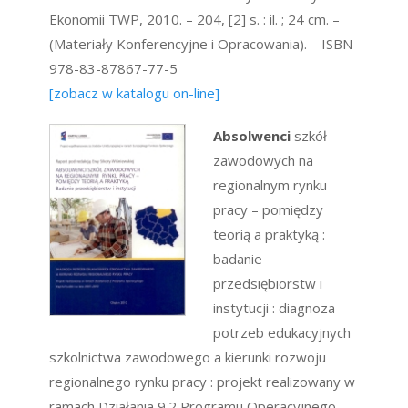
Ekonomii TWP, 2010. – 204, [2] s. : il. ; 24 cm. –
(Materiały Konferencyjne i Opracowania). – ISBN
978-83-87867-77-5
[zobacz w katalogu on-line]
Absolwenci
szkół
zawodowych na
regionalnym rynku
pracy – pomiędzy
teorią a praktyką :
badanie
przedsiębiorstw i
instytucji : diagnoza
potrzeb edukacyjnych
szkolnictwa zawodowego a kierunki rozwoju
regionalnego rynku pracy : projekt realizowany w
ramach Działania 9.2 Programu Operacyjnego