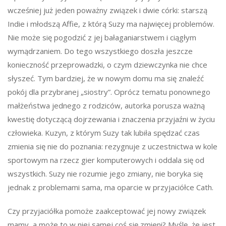
wcześniej już jeden poważny związek i dwie córki: starszą
Indie i młodszą Affie, z którą Suzy ma najwięcej problemów.
Nie może się pogodzić z jej bałaganiarstwem i ciągłym
wymądrzaniem. Do tego wszystkiego doszła jeszcze
konieczność przeprowadzki, o czym dziewczynka nie chce
słyszeć. Tym bardziej, że w nowym domu ma się znaleźć
pokój dla przybranej „siostry”. Oprócz tematu ponownego
małżeństwa jednego z rodziców, autorka porusza ważną
kwestię dotyczącą dojrzewania i znaczenia przyjaźni w życiu
człowieka. Kuzyn, z którym Suzy tak lubiła spędzać czas
zmienia się nie do poznania: rezygnuje z uczestnictwa w kole
sportowym na rzecz gier komputerowych i oddala się od
wszystkich. Suzy nie rozumie jego zmiany, nie boryka się
jednak z problemami sama, ma oparcie w przyjaciółce Cath.
Czy przyjaciółka pomoże zaakceptować jej nowy związek
mamy, a może to w niej samej coś się zmieni? Myślę, że jest