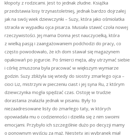
kłopoty z rodzicami. Jest to jednak złudne. Książka
przedstawia losy trzynastoletniej, jednak bardzo dojrzałej
jak na swój wiek dziewczynki – Suzy, która jako ośmiolatka
straciła w wypadku ojca pisarza. Musiała stawić czoła nowej
rzeczywistości. Jej mama Donna jest nauczycielką, która
z wielką pasją i zaangażowaniem podchodzi do pracy, co
często powodowało, że ich dom stawał się magazynem
opakowań po jogurcie. Po śmierci męża, aby utrzymać siebie
i córkę zmuszona była pracować w większym wymiarze
godzin. Suzy zbliżyła się wtedy do siostry zmarłego ojca –
cioci Liz, mistrzyni w pieczeniu ciast i jej syna Ru, z którym
dziewczynka mogła spędzać czas. Ostoję w trudzie
dorastania znalazła jednak w pisaniu. Były to
niezaadresowane listy do zmarłego taty, w których
opowiadała mu o codzienności i dzieliła się z nim swoimi
emocjami. Przybyło ich szczególnie dużo po decyzji mamy
o ponownym wyjściu za mąż. Niestety jej wybranek miał