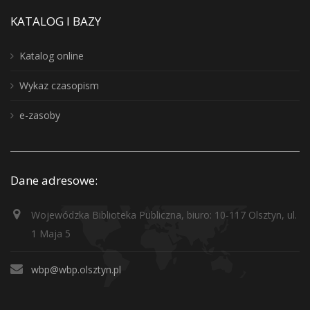
KATALOG I BAZY
Katalog online
Wykaz czasopism
e-zasoby
Dane adresowe:
Wojewódzka Biblioteka Publiczna, biuro: 10-117 Olsztyn, ul.
1 Maja 5
wbp@wbp.olsztyn.pl