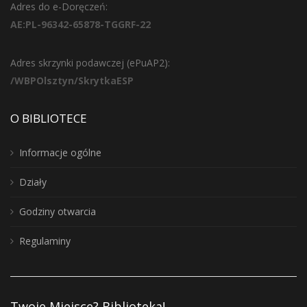
Adres do e-Doręczeń:
AE:PL-96342-65878-TGGRF-22
Adres skrzynki podawczej (ePuAP2):
/WBPOlsztyn/SkrytkaESP
O BIBLIOTECE
Informacje ogólne
Działy
Godziny otwarcia
Regulaminy
Twoje Miejsce? Biblioteka!