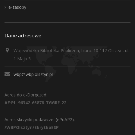
e-zasoby
Dane adresowe:
Wojewódzka Biblioteka Publiczna, biuro: 10-117 Olsztyn, ul.
1 Maja 5
wbp@wbp.olsztyn.pl
Adres do e-Doręczeń:
AE:PL-96342-65878-TGGRF-22
Adres skrzynki podawczej (ePuAP2):
/WBPOlsztyn/SkrytkaESP