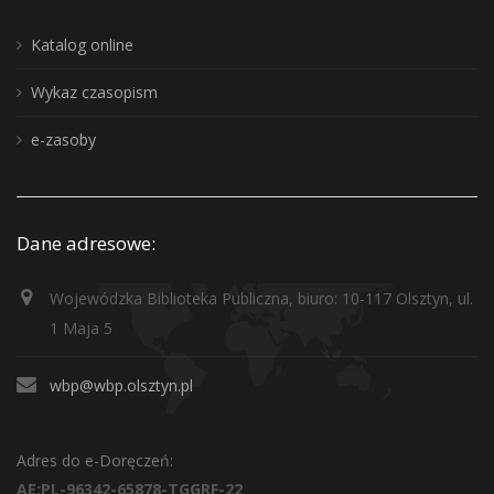
Katalog online
Wykaz czasopism
e-zasoby
Dane adresowe:
Wojewódzka Biblioteka Publiczna, biuro: 10-117 Olsztyn, ul.
1 Maja 5
wbp@wbp.olsztyn.pl
Adres do e-Doręczeń:
AE:PL-96342-65878-TGGRF-22