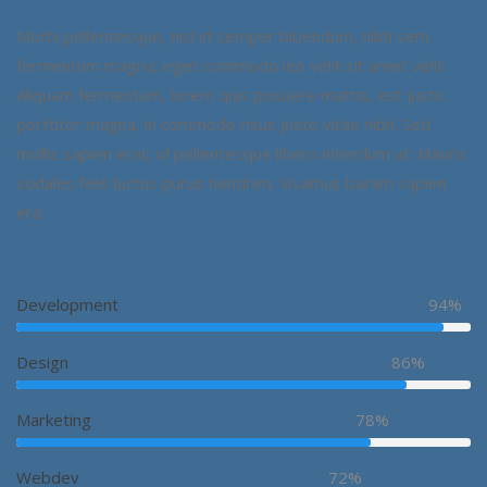
Morbi pellentesque, nisl id semper bibendum, nibh sem
fermentum magna, eget commodo leo velit sit amet velit.
Aliquam fermentum, lorem quis posuere mattis, est justo
porttitor magna, in commodo risus justo vitae nibh. Sed
mollis sapien erat, id pellentesque libero interdum at. Mauris
sodales felis luctus purus hendreri. Vivamus baram sapien
era.
Development
94%
Design
86%
Marketing
78%
Webdev
72%