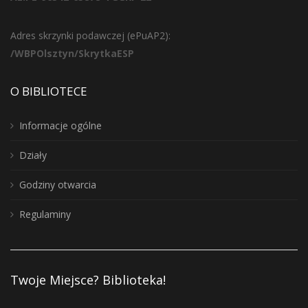
Adres skrzynki podawczej (ePuAP2):
/WBPOlsztyn/SkrytkaESP
O BIBLIOTECE
Informacje ogólne
Działy
Godziny otwarcia
Regulaminy
Twoje Miejsce? Biblioteka!