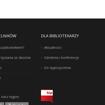
ELNIKÓW
DLA BIBLIOTEKARZY
ć użytkownikiem?
Aktualności
rzystania ze zbiorów
Szkolenia i konferencje
o
Do wypożyczenia
a
j nasz region: