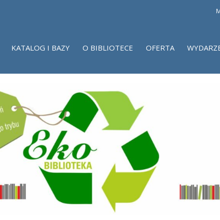
M
KATALOG I BAZY
O BIBLIOTECE
OFERTA
WYDARZ