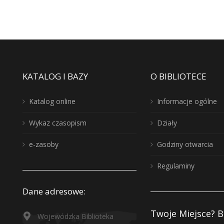
KATALOG I BAZY
O BIBLIOTECE
Katalog online
Informacje ogólne
Wykaz czasopism
Działy
e-zasoby
Godziny otwarcia
Regulaminy
Dane adresowe:
Twoje Miejsce? B
Wojewódzka Biblioteka