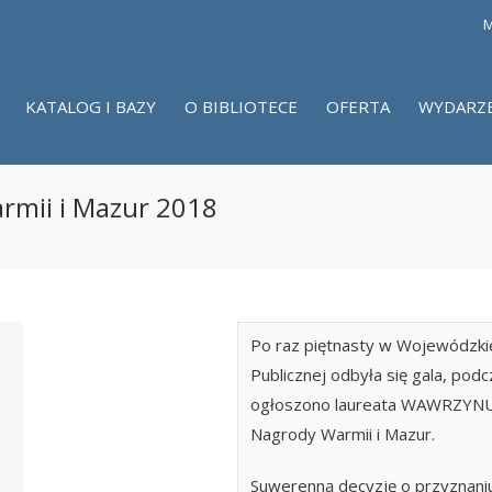
M
KATALOG I BAZY
O BIBLIOTECE
OFERTA
WYDARZ
rmii i Mazur 2018
Po raz piętnasty w Wojewódzkie
Publicznej odbyła się gala, podc
ogłoszono laureata WAWRZYNU 
Nagrody Warmii i Mazur.
Suwerenną decyzję o przyzna