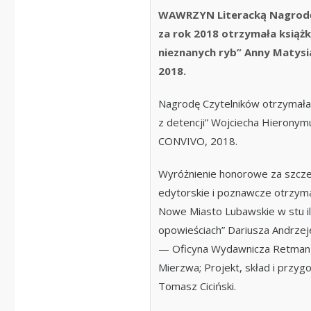
WAWRZYN Literacką Nagrodę
za rok 2018 otrzymała książk
nieznanych ryb” Anny Matys
2018.
Nagrodę Czytelników otrzymała k
z detencji” Wojciecha Hierony
CONVIVO, 2018.
Wyróżnienie honorowe za szcze
edytorskie i poznawcze otrzyma
Nowe Miasto Lubawskie w stu i
opowieściach” Dariusza Andrz
— Oficyna Wydawnicza Retma
Mierzwa; Projekt, skład i przyg
Tomasz Ciciński.