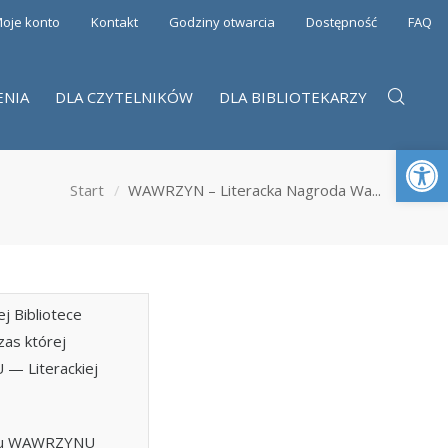
oje konto
Kontakt
Godziny otwarcia
Dostępność
FAQ
ENIA
DLA CZYTELNIKÓW
DLA BIBLIOTEKARZY
Otwórz 
Start
WAWRZYN – Literacka Nagroda Wa...
j Bibliotece
zas której
— Literackiej
niu WAWRZYNU