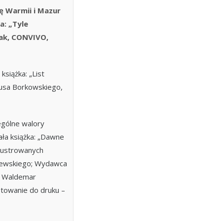
 Warmii i Mazur
a: „Tyle
iak, CONVIVO,
siążka: „List
musa Borkowskiego,
gólne walory
ła książka: „Dawne
lustrowanych
ejewskiego; Wydawca
n Waldemar
otowanie do druku –