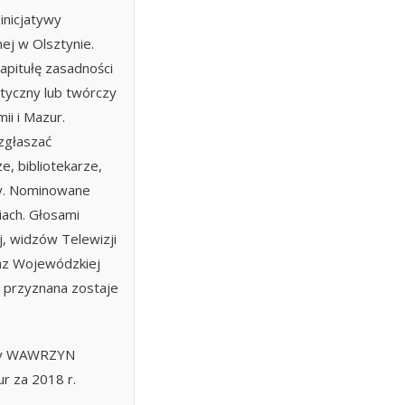
inicjatywy
nej w Olsztynie.
apitułę zasadności
atyczny lub twórczy
ii i Mazur.
zgłaszać
e, bibliotekarze,
icy. Nominowane
iach. Głosami
j, widzów Telewizji
raz Wojewódzkiej
ie przyznana zostaje
ody WAWRZYN
r za 2018 r.