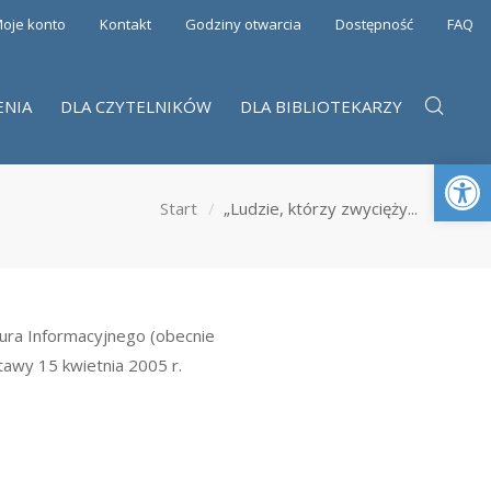
oje konto
Kontakt
Godziny otwarcia
Dostępność
FAQ
ENIA
DLA CZYTELNIKÓW
DLA BIBLIOTEKARZY
Otwórz 
Start
„Ludzie, którzy zwycięży...
iura Informacyjnego (obecnie
awy 15 kwietnia 2005 r.