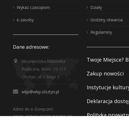
Wykaz czasopism
Działy
e-zasoby
Godziny otwarcia
Regulaminy
Dane adresowe:
Twoje Miejsce? B
Wojewódzka Biblioteka
Publiczna, biuro: 10-117
Zakup nowości
Olsztyn, ul. 1 Maja 5
Instytucje kultur
wbp@wbp.olsztyn.pl
Deklaracja dostę
Adres do e-Doręczeń:
Polityka prywatn
AE:PL-96342-65878-TGGRF-22
RODO