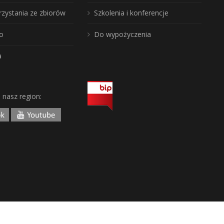
rzystania ze zbiorów
Szkolenia i konferencje
o
Do wypożyczenia
a
j nasz region: