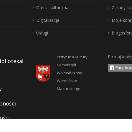
Oferta kulturalna
Zasady ko
Digitalizacja
Moje kont
Usługi
Blogosfer
Poznaj lepie
Instytucja Kultury
iblioteka!
Samorządu
Województwa
Warmińsko-
y
Mazurskiego
pności
ości