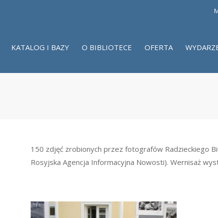
M
KATALOG I BAZY
O BIBLIOTECE
OFERTA
WYDARZ
150 zdjęć zrobionych przez fotografów Radzieckiego B
Rosyjska Agencja Informacyjna Nowosti). Wernisaż wyst