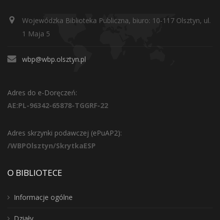
Wojewódzka Biblioteka Publiczna, biuro: 10-117 Olsztyn, ul.
1 Maja 5
wbp@wbp.olsztyn.pl
Adres do e-Doręczeń:
AE:PL-96342-65878-TGGRF-22
Adres skrzynki podawczej (ePuAP2):
/WBPOlsztyn/SkrytkaESP
O BIBLIOTECE
Informacje ogólne
Działy