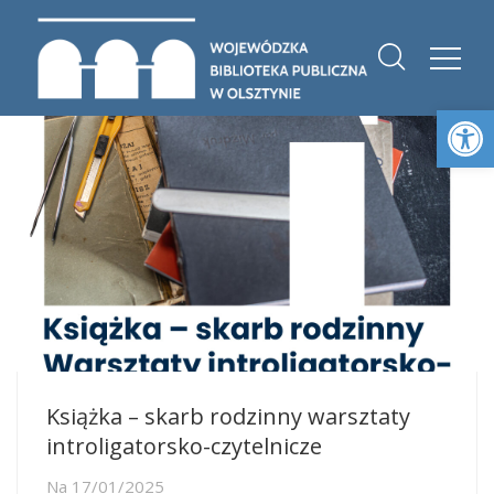
Otwórz 
Książka – skarb rodzinny warsztaty
introligatorsko-czytelnicze
Na
17/01/2025