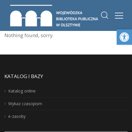
Otwórz 
Nothing found, sorry.
KATALOG I BAZY
Katalog online
Wykaz czasopism
e-zasoby