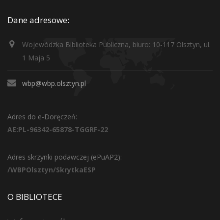
Dane adresowe:
Wojewódzka Biblioteka Publiczna, biuro: 10-117 Olsztyn, ul.
1 Maja 5
wbp@wbp.olsztyn.pl
Adres do e-Doręczeń:
AE:PL-96342-65878-TGGRF-22
Adres skrzynki podawczej (ePuAP2):
/WBPOlsztyn/SkrytkaESP
O BIBLIOTECE