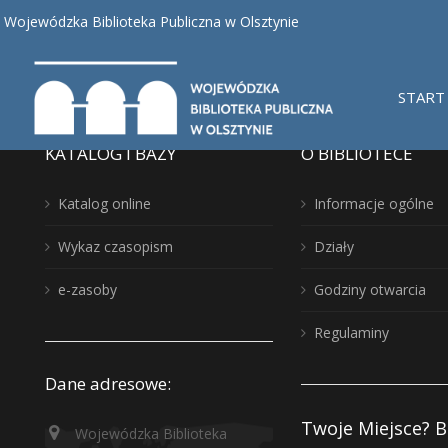
Nothing found, sorry.
Wojewódzka Biblioteka Publiczna w Olsztynie
START
KATALOG I BAZY
O BIBLIOTECE
Katalog online
Informacje ogólne
Wykaz czasopism
Działy
e-zasoby
Godziny otwarcia
Regulaminy
Dane adresowe:
Twoje Miejsce? B
Wojewódzka Biblioteka