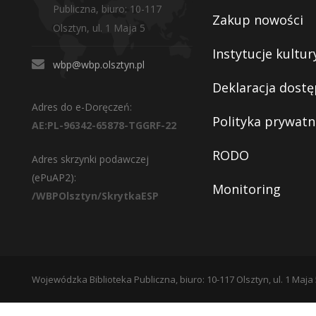
Publiczna, biuro: 10-117
Zakup nowości
Olsztyn, ul. 1 Maja 5
Instytucje kultur
wbp@wbp.olsztyn.pl
Deklaracja dostę
Adres do e-Doręczeń:
Polityka prywatn
AE:PL-96342-65878-TGGRF-22
RODO
Adres skrzynki podawczej
(ePuAP2):
Monitoring
/WBPOlsztyn/SkrytkaESP
Wojewódzka Biblioteka Publiczna, biuro: 10-117 Olsztyn, ul. 1 Maja 