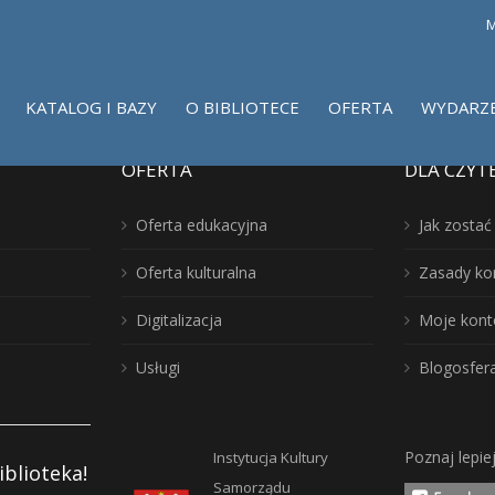
M
KATALOG I BAZY
O BIBLIOTECE
OFERTA
WYDARZ
OFERTA
DLA CZYT
Oferta edukacyjna
Jak zosta
Oferta kulturalna
Zasady ko
Digitalizacja
Moje kont
Usługi
Blogosfer
Poznaj lepie
Instytucja Kultury
iblioteka!
Samorządu