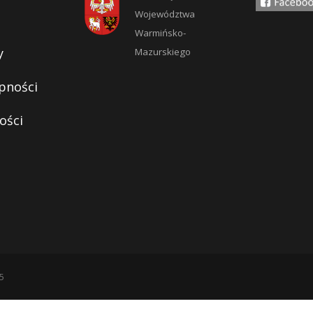
Województwa
Warmińsko-
y
Mazurskiego
pności
ości
5