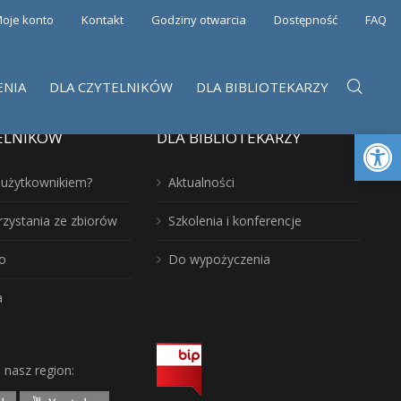
oje konto
Kontakt
Godziny otwarcia
Dostępność
FAQ
ENIA
DLA CZYTELNIKÓW
DLA BIBLIOTEKARZY
Otwórz 
ELNIKÓW
DLA BIBLIOTEKARZY
ć użytkownikiem?
Aktualności
rzystania ze zbiorów
Szkolenia i konferencje
o
Do wypożyczenia
a
j nasz region: