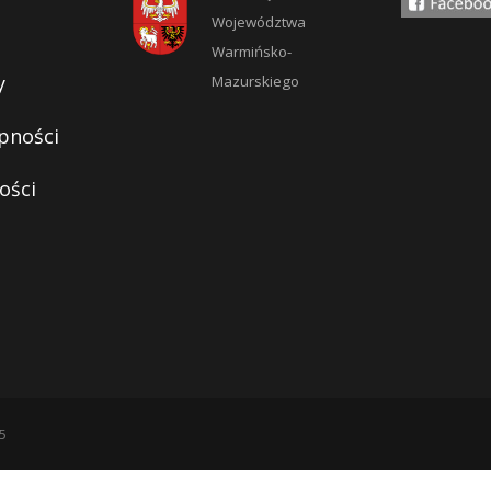
Województwa
Warmińsko-
y
Mazurskiego
pności
ości
5