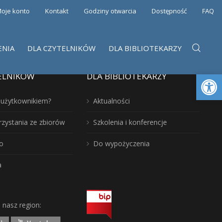
oje konto
Kontakt
Godziny otwarcia
Dostępność
FAQ
ENIA
DLA CZYTELNIKÓW
DLA BIBLIOTEKARZY
Otwórz 
ELNIKÓW
DLA BIBLIOTEKARZY
ć użytkownikiem?
Aktualności
rzystania ze zbiorów
Szkolenia i konferencje
o
Do wypożyczenia
a
j nasz region: