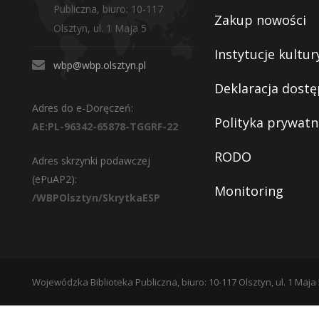
Publiczna, biuro: 10-117
Zakup nowości
Olsztyn, ul. 1 Maja 5
Instytucje kultur
wbp@wbp.olsztyn.pl
Deklaracja dostę
Adres do e-Doręczeń:
Polityka prywatn
AE:PL-96342-65878-TGGRF-22
RODO
Adres skrzynki podawczej
(ePuAP2):
Monitoring
/WBPOlsztyn/SkrytkaESP
Wojewódzka Biblioteka Publiczna, biuro: 10-117 Olsztyn, ul. 1 Maja 