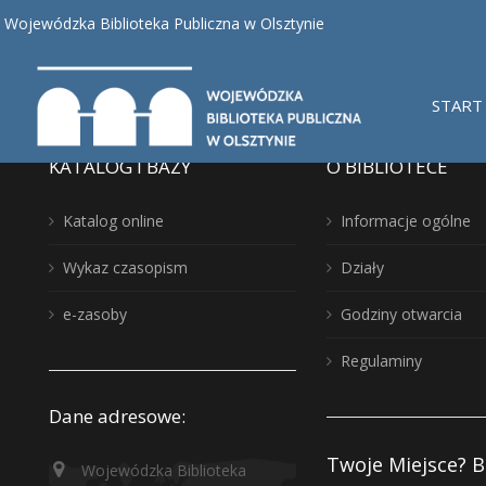
Nothing found, sorry.
Wojewódzka Biblioteka Publiczna w Olsztynie
START
KATALOG I BAZY
O BIBLIOTECE
Katalog online
Informacje ogólne
Wykaz czasopism
Działy
e-zasoby
Godziny otwarcia
Regulaminy
Dane adresowe:
Twoje Miejsce? B
Wojewódzka Biblioteka