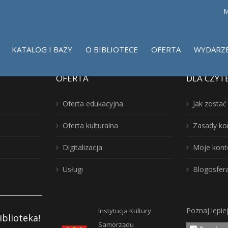
M
KATALOG I BAZY
O BIBLIOTECE
OFERTA
WYDARZ
OFERTA
DLA CZYT
Oferta edukacyjna
Jak zosta
Oferta kulturalna
Zasady ko
Digitalizacja
Moje kont
Usługi
Blogosfer
Poznaj lepie
Instytucja Kultury
iblioteka!
Samorządu