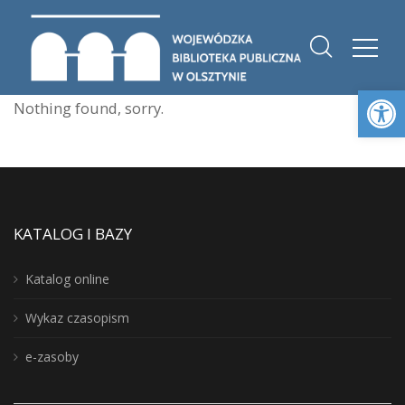
Otwórz 
Nothing found, sorry.
KATALOG I BAZY
Katalog online
Wykaz czasopism
e-zasoby