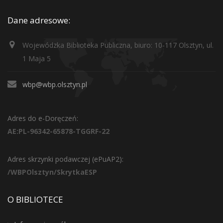
Dane adresowe:
Wojewódzka Biblioteka Publiczna, biuro: 10-117 Olsztyn, ul.
1 Maja 5
wbp@wbp.olsztyn.pl
Adres do e-Doręczeń:
AE:PL-96342-65878-TGGRF-22
Adres skrzynki podawczej (ePuAP2):
/WBPOlsztyn/SkrytkaESP
O BIBLIOTECE