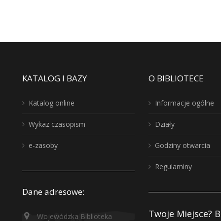
KATALOG I BAZY
O BIBLIOTECE
Katalog online
Informacje ogólne
Wykaz czasopism
Działy
e-zasoby
Godziny otwarcia
Regulaminy
Dane adresowe:
Twoje Miejsce? B
Wojewódzka Biblioteka