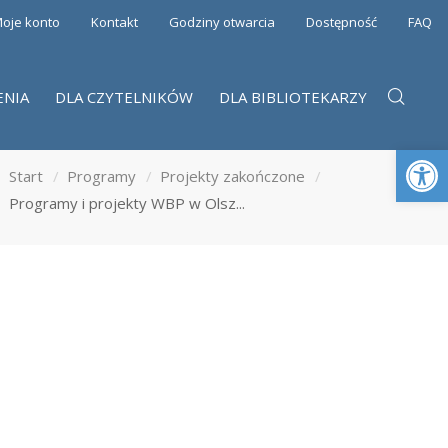
oje konto
Kontakt
Godziny otwarcia
Dostępność
FAQ
ENIA
DLA CZYTELNIKÓW
DLA BIBLIOTEKARZY
Otwórz 
Start
Programy
Projekty zakończone
Programy i projekty WBP w Olsz...