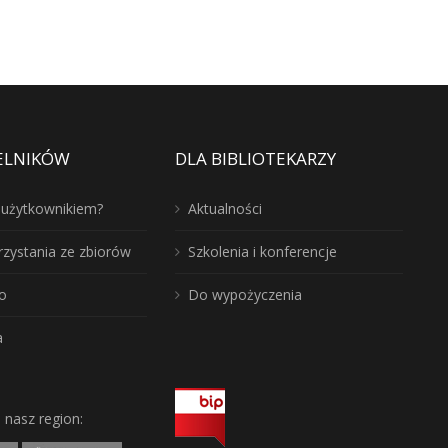
ELNIKÓW
DLA BIBLIOTEKARZY
ć użytkownikiem?
Aktualności
rzystania ze zbiorów
Szkolenia i konferencje
o
Do wypożyczenia
a
j nasz region: