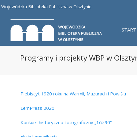
Wojewódzka Biblioteka Publiczna w Olsztynie
START
Programy i projekty WBP w Olsztyn
Plebiscyt 1920 roku na Warmii, Mazurach i Powiślu
LemPress 2020
Konkurs historyczno-fotograficzny „16×90”
Akcja komunikacja