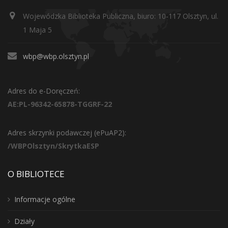
Wojewódzka Biblioteka Publiczna, biuro: 10-117 Olsztyn, ul.
1 Maja 5
wbp@wbp.olsztyn.pl
Adres do e-Doręczeń:
AE:PL-96342-65878-TGGRF-22
Adres skrzynki podawczej (ePuAP2):
/WBPOlsztyn/SkrytkaESP
O BIBLIOTECE
Informacje ogólne
Działy