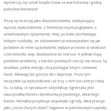
wystarczy, by uznać książki Szwai za wartościową i godną
polecenia literaturę?
Piszę tę recenzję jako dwudziestolatka, zdobywająca
wyższe wykształcenie, z feministycznymi poglądami, o
umiarkowanym optymizmie. Więc po kolei: pochłaniając
kolejne rozdziały, ze zdziwieniem przekonywałam się jak
podobne do mnie są bohaterki, będące przecież w okolicach
czterdziestki, więc dwadzieścia lat starsze. A jednak mają
podobne problemy, z bardzo podobych rzeczy się cieszą. Są
wrażliwe, pełne energii, chcą pomagać innym i zmieniać
świat. Miewają też gorsze dni i depresje. Poza tym
wszystkie są wykształcone i aż trzy z nich (na cztery) robią
to, co lubią, co sprawia im satysfakcję: Agnieszka jest
nauczycielką historii i dyrektorką prywatnego, elitarnego
liceum, Michalina projektuje wspaniałe ogrody, Alina pracuje
jako „ciocia chorych dzieci” najpierw w państwowym szpitalu,