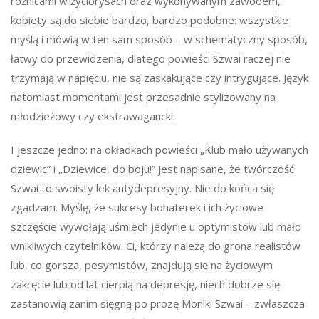
różnicami w życiorysach oraz wykonywanym zawodem,
kobiety są do siebie bardzo, bardzo podobne: wszystkie
myślą i mówią w ten sam sposób – w schematyczny sposób,
łatwy do przewidzenia, dlatego powieści Szwai raczej nie
trzymają w napięciu, nie są zaskakujące czy intrygujące. Język
natomiast momentami jest przesadnie stylizowany na
młodzieżowy czy ekstrawagancki.
I jeszcze jedno: na okładkach powieści „Klub mało używanych
dziewic” i „Dziewice, do boju!” jest napisane, że twórczość
Szwai to swoisty lek antydepresyjny. Nie do końca się
zgadzam. Myślę, że sukcesy bohaterek i ich życiowe
szczęście wywołają uśmiech jedynie u optymistów lub mało
wnikliwych czytelników. Ci, którzy należą do grona realistów
lub, co gorsza, pesymistów, znajdują się na życiowym
zakręcie lub od lat cierpią na depresję, niech dobrze się
zastanowią zanim sięgną po prozę Moniki Szwai – zwłaszcza