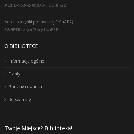
AE:PL-96342-65878-TGGRF-22
Adres skrzynki podawczej (ePuAP2):
/WBPOlsztyn/SkrytkaESP
O BIBLIOTECE
Informacje ogólne
Działy
Godziny otwarcia
Regulaminy
Twoje Miejsce? Biblioteka!