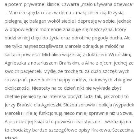
a potem prywatnej klinice. Czwarta „mało używana dziewica”
– Marcela spędza czas w domu z małą córeczką Krzysią,
pielęgnując bałagan wokół siebie i depresję w sobie. Jednak
w odpowiednim momencie znajduje się mężczyzna, który
budzi w niej chęci do życia oraz odrobinę pogody ducha. Ale
nie tylko najnieszczęśliwsza Marcela odnajduje miłość na
kartach powieści! Michalina wiąże się z doktorem Wrońskim,
Agnieszka z notariuszem Brańskim, a Alina z ojcem jednej ze
swoich pacjentek. Myślę, że trochę tu za dużo szczęśliwych
rozwiązań, przesłodkich happy endów, cudownych zbiegów
okoliczności. Niestety na co dzień nikt nie wykłada zbyt
chętnie pieniędzy na interesy obcych ludzi tak, jak zrobił to
Jerzy Brański dla Agnieszki. Służba zdrowia i policja (wypadek
Marceli i Firleja) funkcjonują nieco mniej sprawnie niż u Szwai.
A przecież jej książki to powieści realistyczne – wskazują na
to chociażby bardzo szczegółowe opisy Krakowa, Szczecina,
Irlandii.