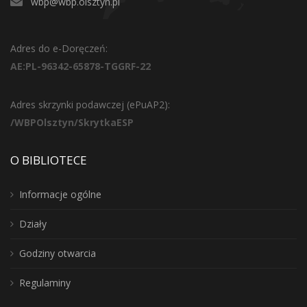
wbp@wbp.olsztyn.pl
Adres do e-Doręczeń:
AE:PL-96342-65878-TGGRF-22
Adres skrzynki podawczej (ePuAP2):
/WBPOlsztyn/SkrytkaESP
O BIBLIOTECE
Informacje ogólne
Działy
Godziny otwarcia
Regulaminy