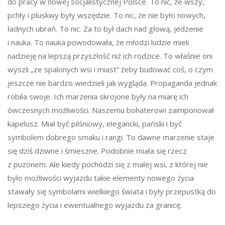
do pracy w nowej socjalistycznej Polsce. To nic, że wszy,
pchły i pluskwy były wszędzie. To nic, że nie było nowych,
ładnych ubrań. To nic. Za to był dach nad głową, jedzenie
i nauka. To nauka powodowała, że młodzi ludzie mieli
nadzieję na lepszą przyszłość niż ich rodzice. To właśnie oni
wyszli „ze spalonych wsi i miast” żeby budować coś, o czym
jeszcze nie bardzo wiedzieli jak wygląda. Propaganda jednak
robiła swoje. Ich marzenia skrojone były na miarę ich
ówczesnych możliwości. Naszemu bohaterowi zaimponował
kapelusz. Miał być pilśniowy, elegancki, pański i być
symbolem dobrego smaku i rangi. To dawne marzenie staje
się dziś dziwne i śmieszne. Podobnie miała się rzecz
z puzonem. Ale kiedy pochodzi się z małej wsi, z której nie
było możliwości wyjazdu takie elementy nowego życia
stawały się symbolami wielkiego świata i były przepustką do
lepszego życia i ewentualnego wyjazdu za granicę.