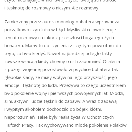
i tęsknotę do rozmowy o niczym. Ale rozmowy…
Zamierzony przez autora monolog bohatera wprowadza
początkowo czytelnika w błąd. Myśliwski celowo kieruje
temat rozmowy na fakty z przeszłości bogatego życia
bohatera. Mamy tu do czynienia z częstymi powrotami do
tego, co było kiedyś. Nawet najbardziej odległe fakty
zawsze wracają kiedy chcemy o nich zapomnieć. Ocalenia
z pożogi wojennej pozostawiło w psychice bohatera tak
głębokie ślady, że miały wpływ na jego przyszłość, jego
emocje i tęsknotę do ludzi. Przeżywa to czego uczestnikiem
było pokolenie wojny i pierwszych powojennych lat. Młodzi,
silni, aktywni ludzie tęsknili do zabawy. A wraz z zabawą
i wypitym alkoholem dochodziło do bójek, kłótni,
nieporozumień. Takie były realia życia W Ochotniczych
Hufcach Pracy. Tak wychowywano młode pokolenie Polaków