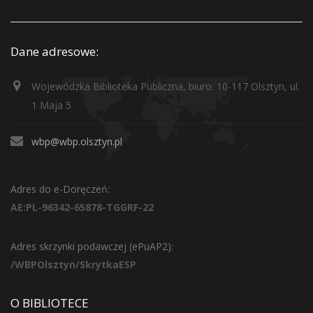
Dane adresowe:
Wojewódzka Biblioteka Publiczna, biuro: 10-117 Olsztyn, ul.
1 Maja 5
wbp@wbp.olsztyn.pl
Adres do e-Doręczeń:
AE:PL-96342-65878-TGGRF-22
Adres skrzynki podawczej (ePuAP2):
/WBPOlsztyn/SkrytkaESP
O BIBLIOTECE