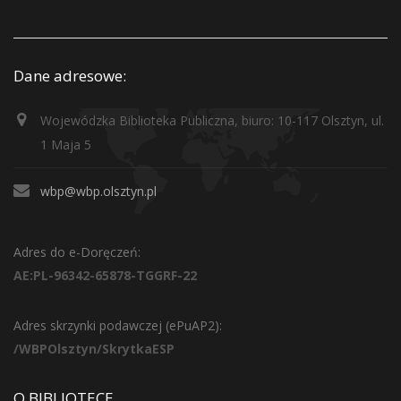
Dane adresowe:
Wojewódzka Biblioteka Publiczna, biuro: 10-117 Olsztyn, ul.
1 Maja 5
wbp@wbp.olsztyn.pl
Adres do e-Doręczeń:
AE:PL-96342-65878-TGGRF-22
Adres skrzynki podawczej (ePuAP2):
/WBPOlsztyn/SkrytkaESP
O BIBLIOTECE