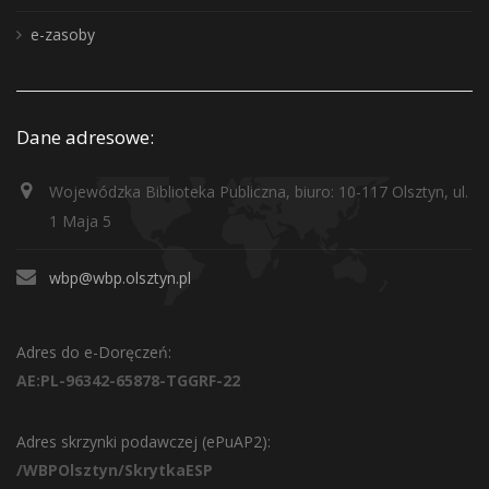
e-zasoby
Dane adresowe:
Wojewódzka Biblioteka Publiczna, biuro: 10-117 Olsztyn, ul.
1 Maja 5
wbp@wbp.olsztyn.pl
Adres do e-Doręczeń:
AE:PL-96342-65878-TGGRF-22
Adres skrzynki podawczej (ePuAP2):
/WBPOlsztyn/SkrytkaESP