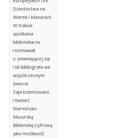
Europejskich Dni
Dziedzictwa na
Warmii i Mazurach.
W trakcie
spotkania
bibliotekarze
rozmawiali
o zmieniającej się
roli bibliografa we
współczesnym
świecie.
Zaprezentowano
również
Warmińsko-
Mazurską
Bibliotekę Cyfrową
jako możliwość