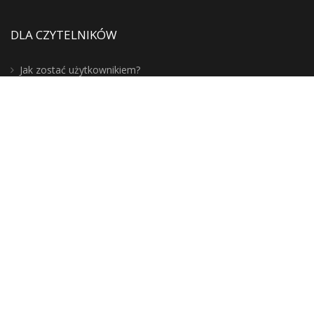
DLA CZYTELNIKÓW
Jak zostać użytkownikiem?
Zasady korzystania ze zbiorów
Moje konto
Blogosfera
Poznaj lepiej nasz region:
DLA BIBLIOTEKARZY