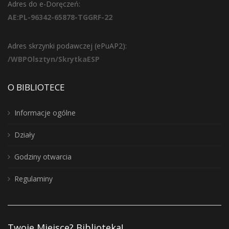
Adres do e-Doręczeń:
AE:PL-96342-65878-TGGRF-22
Adres skrzynki podawczej (ePuAP2):
/WBPOlsztyn/SkrytkaESP
O BIBLIOTECE
Informacje ogólne
Działy
Godziny otwarcia
Regulaminy
Twoje Miejsce? Biblioteka!