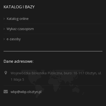
KATALOG I BAZY
Katalog online
Wykaz czasopism
e-zasoby
Dane adresowe:
Wojewódzka Biblioteka Publiczna, biuro: 10-117 Olsztyn, ul.
1 Maja 5
wbp@wbp.olsztyn.pl