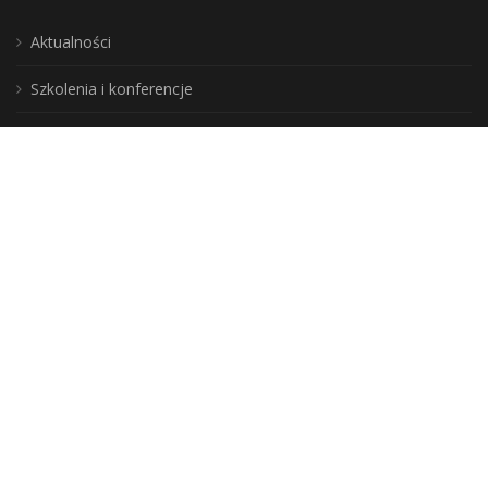
Aktualności
Szkolenia i konferencje
Do wypożyczenia
Wojewódzka Biblioteka Publiczna, biuro: 10-117 Olsztyn, ul. 1 Maja 5