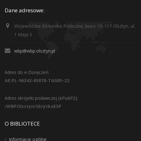
Dane adresowe:
Wojewódzka Biblioteka Publiczna, biuro: 10-117 Olsztyn, ul.
1 Maja 5
wbp@wbp.olsztyn.pl
Adres do e-Doręczeń:
AE:PL-96342-65878-TGGRF-22
Adres skrzynki podawczej (ePuAP2):
/WBPOlsztyn/SkrytkaESP
O BIBLIOTECE
Informacje ogólne