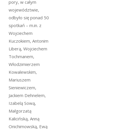
pory, w całym
województwie,
odbyło się ponad 50
spotkań – m.in. z
Wojciechem
Kuczokiem, Antonim
Liberą, Wojciechem
Tochmanem,
Włodzimierzem
Kowalewskim,
Mariuszem
Sieniewiczem,
Jackiem Dehnelem,
Izabelą Sową,
Małgorzatą
Kalicińską, Anną
Onichimowską, Ewą