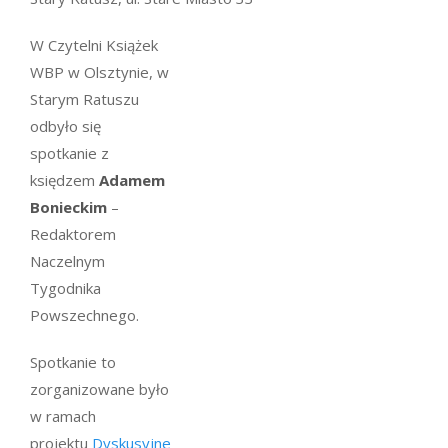
W Czytelni Książek
WBP w Olsztynie, w
Starym Ratuszu
odbyło się
spotkanie z
księdzem
Adamem
Bonieckim
–
Redaktorem
Naczelnym
Tygodnika
Powszechnego.
Spotkanie to
zorganizowane było
w ramach
projektu
Dyskusyjne