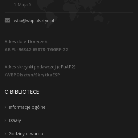
1 Maja 5
wbp@wbp.olsztyn.pl
Adres do e-Doręczeń:
AE:PL-96342-65878-TGGRF-22
Adres skrzynki podawczej (ePuAP2):
/WBPOlsztyn/SkrytkaESP
O BIBLIOTECE
Informacje ogólne
Działy
Godziny otwarcia