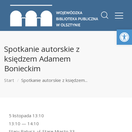
Otwórz 
Spotkanie autorskie z
księdzem Adamem
Bonieckim
Start
Spotkanie autorskie z księdzem...
5 listopada 13:10
13:10 — 14:10
Stary Ratusz, ul. Stare Miasto 33