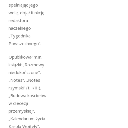
spełniając jego
wolę, objął funkcję
redaktora
naczelnego
„Tygodnika
Powszechnego”.
Opublikował m.in.
książki: „Rozmowy
niedokończone”,
„Notes”, „Notes
rzymski” (t. I/III),
„Budowa kościołów
w diecezji
przemyskiej”,
„Kalendarium życia
Karola Wojtyły”,