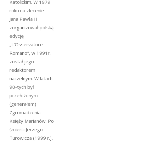
Katolickim. W 1979
roku na zlecenie
Jana Pawła II
zorganizował polską
edycję
„L’Osservatore
Romano”, w 1991r.
został jego
redaktorem
naczelnym. W latach
90-tych był
przełożonym
(generałem)
Zgromadzenia
Księży Marianów. Po
śmierci Jerzego
Turowicza (1999 r.),