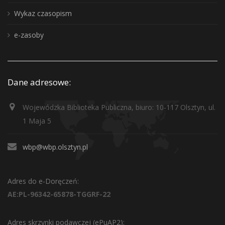
Wykaz czasopism
e-zasoby
Dane adresowe:
Wojewódzka Biblioteka Publiczna, biuro: 10-117 Olsztyn, ul.
1 Maja 5
wbp@wbp.olsztyn.pl
Adres do e-Doręczeń:
AE:PL-96342-65878-TGGRF-22
Adres skrzynki podawczej (ePuAP2):