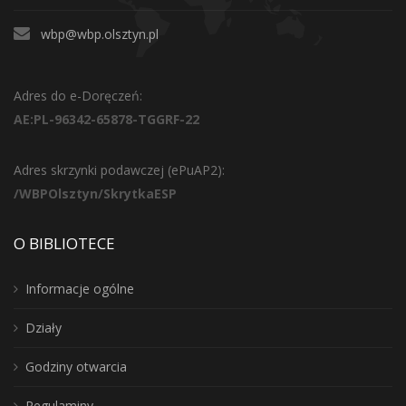
wbp@wbp.olsztyn.pl
Adres do e-Doręczeń:
AE:PL-96342-65878-TGGRF-22
Adres skrzynki podawczej (ePuAP2):
/WBPOlsztyn/SkrytkaESP
O BIBLIOTECE
Informacje ogólne
Działy
Godziny otwarcia
Regulaminy