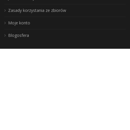
Zasady korzystania ze zbiorów
Moje konto
Blogosfera
Poznaj lepiej nasz region:
DLA BIBLIOTEKARZY
Aktualności
Szkolenia i konferencje