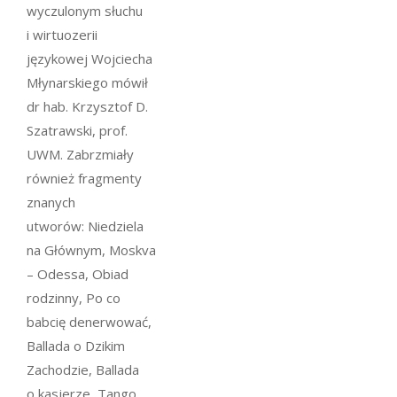
wyczulonym słuchu
i wirtuozerii
językowej Wojciecha
Młynarskiego mówił
dr hab. Krzysztof D.
Szatrawski, prof.
UWM. Zabrzmiały
również fragmenty
znanych
utworów:
Niedziela
na Głównym, Moskva
– Odessa, Obiad
rodzinny, Po co
babcię denerwować,
Ballada o Dzikim
Zachodzie, Ballada
o kasjerze, Tango