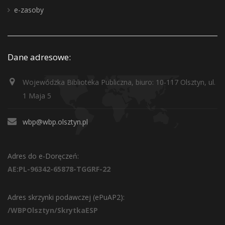
e-zasoby
Dane adresowe:
Wojewódzka Biblioteka Publiczna, biuro: 10-117 Olsztyn, ul.
1 Maja 5
wbp@wbp.olsztyn.pl
Adres do e-Doręczeń:
AE:PL-96342-65878-TGGRF-22
Adres skrzynki podawczej (ePuAP2):
/WBPOlsztyn/SkrytkaESP