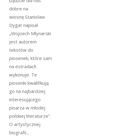
bądźcie dla nas
dobre na
wiosnę
Stanisław
Dygat napisał
„Wojciech Młynarski
jest autorem
tekstów do
piosenek, które sam
na estradach
wykonuje. Te
piosenki kwalifikują
go na najbardziej
interesującego
pisarza w młodej
polskiej literaturze”.
O artystycznej
biografii ,