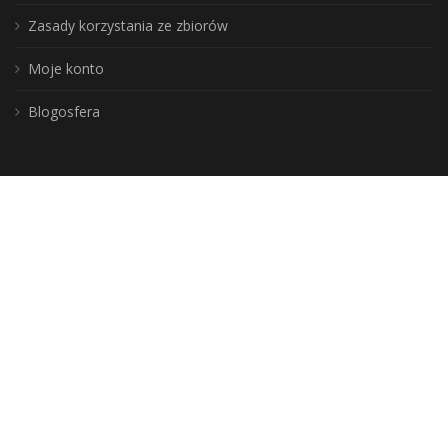
Zasady korzystania ze zbiorów
Moje konto
Blogosfera
Poznaj lepiej nasz region:
DLA BIBLIOTEKARZY
Aktualności
Szkolenia i konferencje
Do wypożyczenia