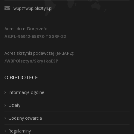
wbp@wbp.olsztyn.pl
Adres do e-Doręczeń:
AE:PL-96342-65878-TGGRF-22
Adres skrzynki podawczej (ePuAP2):
/WBPOlsztyn/SkrytkaESP
O BIBLIOTECE
Informacje ogólne
Działy
Godziny otwarcia
Regulaminy