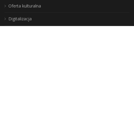
Oferta kulturalna
Digitalizacja
Usługi
Instytucja Kultury
Samorządu Województwa
Warmińsko-Mazurskiego
DLA CZYTELNIKÓW
Jak zostać użytkownikiem?
Zasady korzystania ze zbiorów