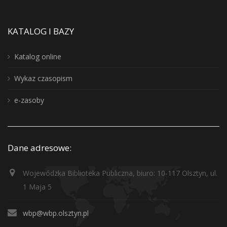
KATALOG I BAZY
Katalog online
Wykaz czasopism
e-zasoby
Dane adresowe:
Wojewódzka Biblioteka Publiczna, biuro: 10-117 Olsztyn, ul.
1 Maja 5
wbp@wbp.olsztyn.pl