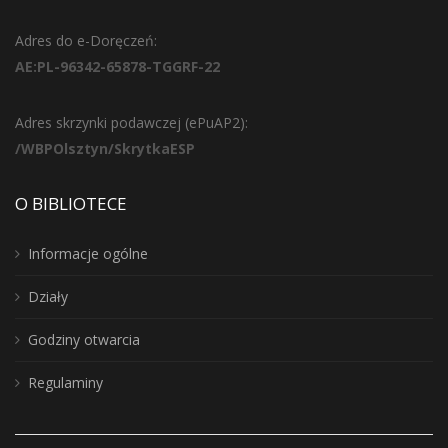
Adres do e-Doręczeń:
AE:PL-96342-65878-TGGRF-22
Adres skrzynki podawczej (ePuAP2):
/WBPOlsztyn/SkrytkaESP
O BIBLIOTECE
Informacje ogólne
Działy
Godziny otwarcia
Regulaminy